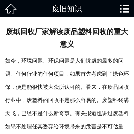


废旧知识
网站首页

关于我们
废纸回收厂家解读废品塑料回收的重大
产品中心
意义
废旧知识
如今，环境问题、环保问题是人们忧虑的最多的问
回收范围
题。任何行业的任何项目，如果首先考虑到了绿色环
服务项目
保，便是能很快被大众所认可的。看来，在废品回收
新闻动态
行业中，废塑料的回收不是那么容易的。废塑料袋满
天飞，已经不是什么新奇事。有关报道也讲过废塑料
免责说明
如果不处理任其丢弃给环境带来的危害是不可估量