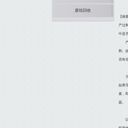
废纸回收
【摘
产过
中是
产能
剩。
否有
当前
如果
素，
题。
以下