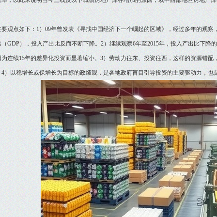
效率，以此来说明当今三线及以下城镇房地产库存增加的原因，或中西部地区房地产库
观点如下：1）09年曾发表《寻找中国经济下一个崛起的区域》，经过多年的观察
出（GDP），投入产出比反而不断下降。2）继续观察6年至2015年，投入产出比下
因为连续15年的差异化投资而显著缩小。3）劳动力往东、投资往西，这样的资源错配
。4）以稳增长或保增长为目标的政绩观，是各地政府盲目引导投资的主要驱动力，也