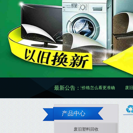
最新公告：
再生怎么做更规范有效
废旧物资价格怎么看更准确
废旧物资处
产品中心
废旧塑料回收