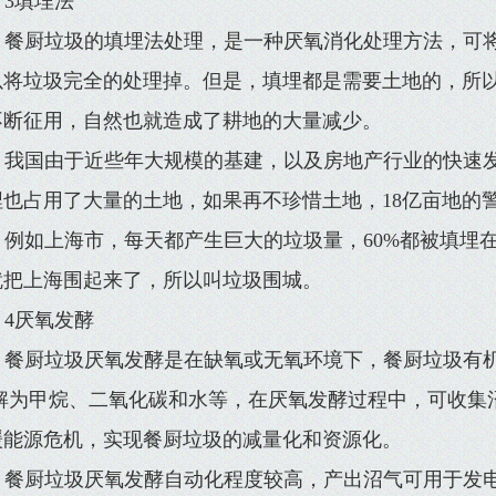
3填埋法
餐厨垃圾的填埋法处理，是一种厌氧消化处理方法，可将
以将垃圾完全的处理掉。但是，填埋都是需要土地的，所
不断征用，自然也就造成了耕地的大量减少。
我国由于近些年大规模的基建，以及房地产行业的快速
埋也占用了大量的土地，如果再不珍惜土地，18亿亩地的
例如上海市，每天都产生巨大的垃圾量，60%都被填埋
就把上海围起来了，所以叫垃圾围城。
4厌氧发酵
餐厨垃圾厌氧发酵是在缺氧或无氧环境下，餐厨垃圾有
 解为甲烷、二氧化碳和水等，在厌氧发酵过程中，可收集
缓能源危机，实现餐厨垃圾的减量化和资源化。
餐厨垃圾厌氧发酵自动化程度较高，产出沼气可用于发