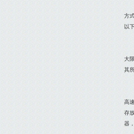
方
以
大
其
高
存
器