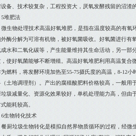
需设备、技术较复杂，工程投资大，厌氧发酵残留的沼渣
5堆肥法
微生物处理技术高温好氧堆肥，是指在温度较高的有氧
胞外酶分解为可溶有机物，被好氧菌吸收。好氧菌进行有
化成水和二氧化碳等，产生能量维持其生命活动，另一部
质，使好氧菌能够不断增殖。高温好氧堆肥利用高温复合
为燃料，将发酵环境加热至55-75摄氏度的高温，8-1
料（土地调理剂）。产出的腐殖酸肥料价格较高，一般用
厨垃圾减量化、资源化效果较好，单机处理能力高，但由
方式能耗较高。
6生物转化技术
餐厨垃圾生物转化是模拟自然界物质循环的过程，经微