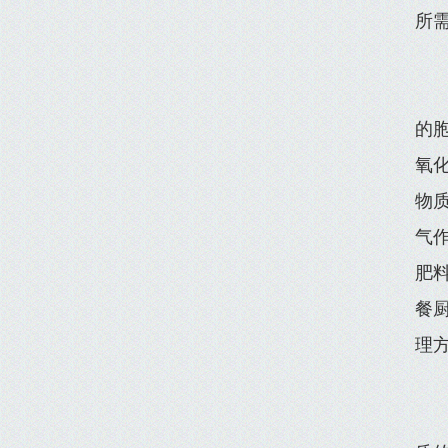
所
的
氧
物
气作
肥
餐
理