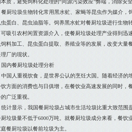
的本质，避免饲料化处理的“同源污染效应”弊端，消除安
餐厨垃圾生物转化常用黑水虻、家蝇等昆虫作为媒介，
昆虫蛋白、昆虫油脂等。饲养黑水虻对餐厨垃圾进行生物
，可吸引农村闲置资源介入，使餐厨垃圾处理产业得到迅
虫饲料加工、昆虫蛋白提取、养殖业等的发展，改变大量
处理厂的现状。
国内餐厨垃圾处理分析
中国人重视饮食，是世界公认的烹饪大国。随着经济的
餐饮方面的消费也与日俱增，在餐饮业高速发展的同时，
会的广泛重视。
统计显示，我国餐厨垃圾占城市生活垃圾比重大致范围是5
餐厨垃圾量不低于6000万吨。就餐厨垃圾成分来看，餐饮
家庭餐厨垃圾以餐前垃圾为主。