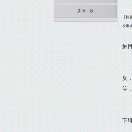
废纸回收
【摘要
发重
触
臭
等
下