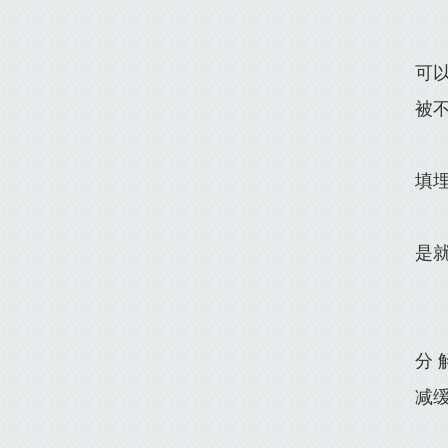
可
被
填
是
分
减