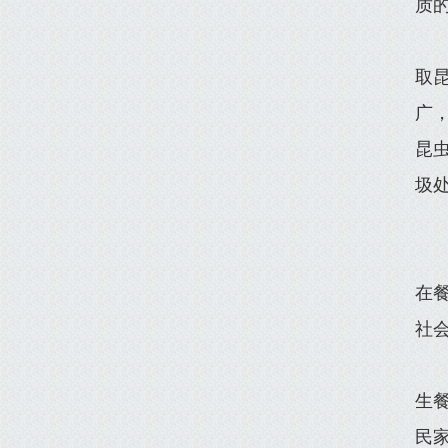
质
取
广
昆
圾
在
社
生
民