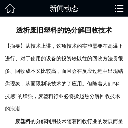


新闻动态
网站首页

关于我们
透析废旧塑料的热分解回收技术
产品中心
【摘要】从技术上讲，这项技术的实施需要在高温下
废旧知识
进行、对于使用的设备的投资较以往的回收方法贵很
回收范围
多、回收成本又比较高，而且会在反应过程中出现结
服务项目
焦现象，从而限制该技术的了应用。但随着人们“科
新闻动态
技感”的增强，废塑料行业必将掀起热分解回收技术
的浪潮
免责说明
废塑料
的分解利用技术随着回收行业的发展而呈