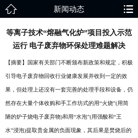


新闻动态
网站首页

关于我们
等离子技术“熔融气化炉”项目投入示范
产品中心
运行 电子废弃物环保处理难题解决
废旧知识
【摘要】国家有关部门不断颁布新政策和规定，积极
回收范围
引导电子废弃物回收行业健康发展并收到一定的效
服务项目
果，但处理上还没有一套完善的处理手段和设备，仍
新闻动态
然存在大量个体收购和手工作坊式的用“火烧”(用简
陋的炉子烧电子废弃物)和用“水泡”(用强酸和“王
免责说明
水”浸泡)提取贵金属的负面现象，其后果是焚烧后的