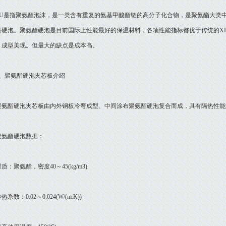
是指聚氨酯泡沫，是一类含有重复的氨基甲酸酯链的高分子化合物，是聚氨酯大类中
是硬泡。聚氨酯硬泡是目前国际上性能最好的保温材料，各项性能指标都优于传统的XP
，成型美现。但最大的缺点是成本高。
聚氨酯硬泡夹芯板介绍
酯硬泡夹芯板由内外钢板冷弯成型、中间涂布聚氨酯硬泡复合而成，具有隔热性能
酯硬泡数据：
聚氨酯，密度40～45(kg/m3)
：0.02～0.024(W/(m.K))