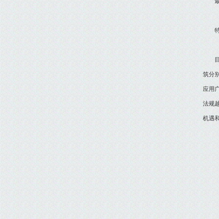
最高
特性
目前
筑分
应用
法规
机遇