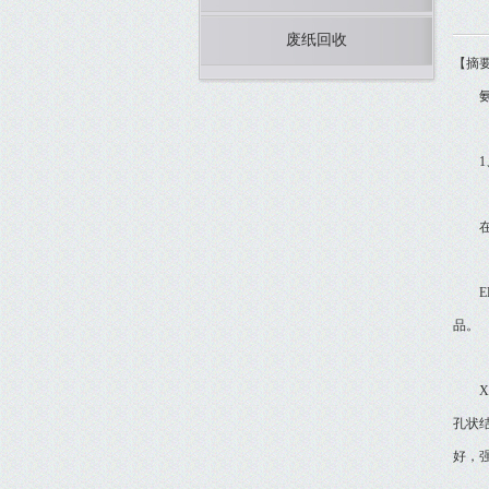
废纸回收
【摘
氨酯
1、E
在我
EP
品。
XP
孔状
好，