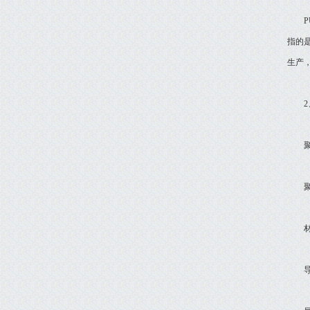
PU
指的
生产
2、
聚氨
聚氨
材质：
导热系数