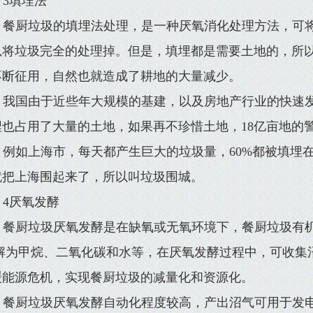
3填埋法
餐厨垃圾的填埋法处理，是一种厌氧消化处理方法，可将
以将垃圾完全的处理掉。但是，填埋都是需要土地的，所
不断征用，自然也就造成了耕地的大量减少。
我国由于近些年大规模的基建，以及房地产行业的快速
埋也占用了大量的土地，如果再不珍惜土地，18亿亩地的
例如上海市，每天都产生巨大的垃圾量，60%都被填埋
就把上海围起来了，所以叫垃圾围城。
4厌氧发酵
餐厨垃圾厌氧发酵是在缺氧或无氧环境下，餐厨垃圾有
 解为甲烷、二氧化碳和水等，在厌氧发酵过程中，可收集
缓能源危机，实现餐厨垃圾的减量化和资源化。
餐厨垃圾厌氧发酵自动化程度较高，产出沼气可用于发