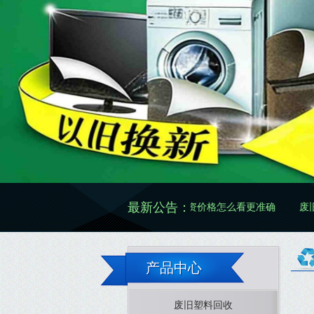
最新公告：
怎么做更规范有效
废旧物资价格怎么看更准确
废旧物资处置怎
产品中心
废旧塑料回收