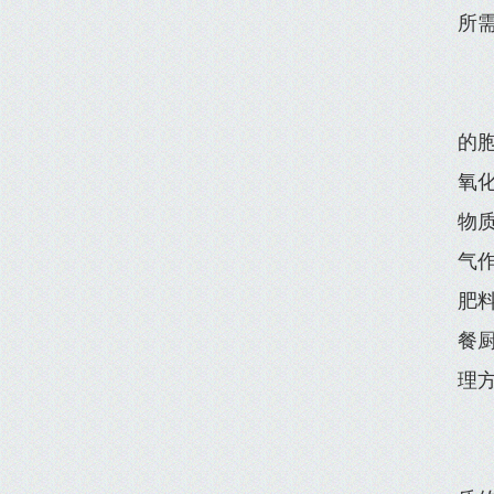
所
的
氧
物
气作
肥
餐
理