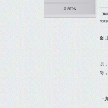
废纸回收
【摘要
发重
触
臭
等
下