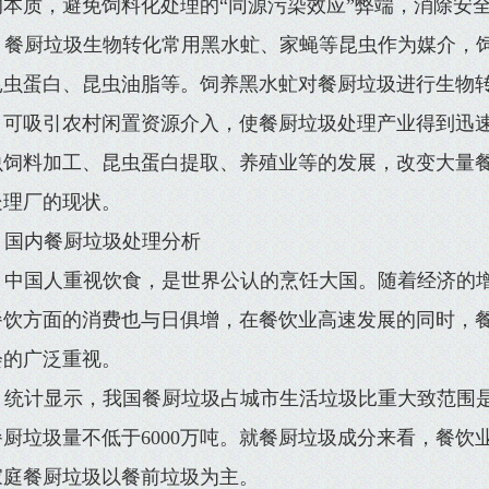
的本质，避免饲料化处理的“同源污染效应”弊端，消除安
餐厨垃圾生物转化常用黑水虻、家蝇等昆虫作为媒介，
昆虫蛋白、昆虫油脂等。饲养黑水虻对餐厨垃圾进行生物
，可吸引农村闲置资源介入，使餐厨垃圾处理产业得到迅
虫饲料加工、昆虫蛋白提取、养殖业等的发展，改变大量
处理厂的现状。
国内餐厨垃圾处理分析
中国人重视饮食，是世界公认的烹饪大国。随着经济的
餐饮方面的消费也与日俱增，在餐饮业高速发展的同时，
会的广泛重视。
统计显示，我国餐厨垃圾占城市生活垃圾比重大致范围是5
餐厨垃圾量不低于6000万吨。就餐厨垃圾成分来看，餐饮
家庭餐厨垃圾以餐前垃圾为主。