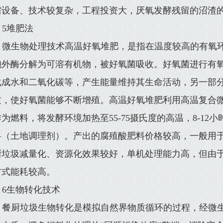
需设备、技术较复杂，工程投资大，厌氧发酵残留的沼渣
5堆肥法
微生物处理技术高温好氧堆肥，是指在温度较高的有氧
胞外酶分解为可溶有机物，被好氧菌吸收。好氧菌进行有
化成水和二氧化碳等，产生能量维持其生命活动，另一部
质，使好氧菌能够不断增殖。高温好氧堆肥利用高温复合
为燃料，将发酵环境加热至55-75摄氏度的高温，8-1
料（土地调理剂）。产出的腐殖酸肥料价格较高，一般用
厨垃圾减量化、资源化效果较好，单机处理能力高，但由
方式能耗较高。
6生物转化技术
餐厨垃圾生物转化是模拟自然界物质循环的过程，经微