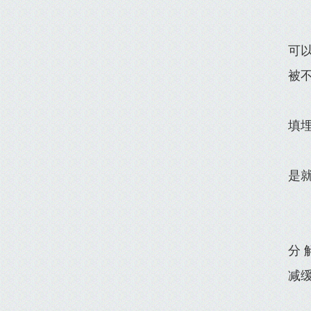
可
被
填
是
分
减