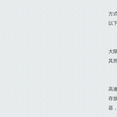
方
以
大
其
高
存
器