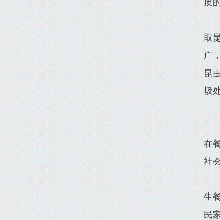
质
取
广
昆
圾
在
社
生
民