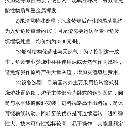
投加氨等碱性物质，使窑内呈现碱性环境，有效避免
酸性物质和重金属挥发。
2)尾渣需特殊处理：危废焚烧后产生的尾渣量约
为入炉危废重量的1/3，且尾渣需要运送至专业危废
填埋场处置，均价约为3500元/吨。
(3)燃料结构优选油与天然气：为了控制这一成
本，危废专业焚烧中往往使用油或天然气作为燃料，
避免煤炭作原料产生大量灰渣，增加灰渣填埋费用。
(4)设备选型：目前国内外主要采用旋转窑式焚
烧炉处置危废，炉子主体部分为卧式的钢制圆筒，圆
筒与水平线略倾斜安装，进料端略高于出料端，筒体
可绕轴线转动。回转窑的优点是可连续运转、进料弹
性大、技术可行性指标较高。易于操作，其能量额定