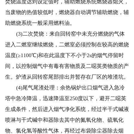
焚烧温度达到设定值时，辅助燃烧系统燃烧器熄火，
当废物的热值较低时，燃烧器自动调节辅助燃烧，辅
助燃烧系统一般采用燃料油。
(3)二次焚烧：来自回转窑中未充分燃烧的气体
进入二燃室继续燃烧，二燃室必须控制在较高的燃烧
温度(≥1100℃)和在此温度下不小于2s的烟气停留时
间，以控制烟气中有毒有害物质及二噁英类物质的产
生。炉渣从回转窑尾部排出并暂存在厂区的堆渣坑。
(4)尾气尾渣处理：余热锅炉出口烟气进入急冷
塔中急冷降温，迅速降温至250度以下，避开二噁英
生成条件，然后进入烟气净化系统，经过半干式碱液
喷淋与干式碱中和器除去其中的氮氧化物、硫氧化
物、氯化氢等酸性气体，再经过布袋除尘器除去烟