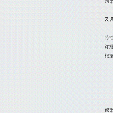
污
及
特
评
根
感