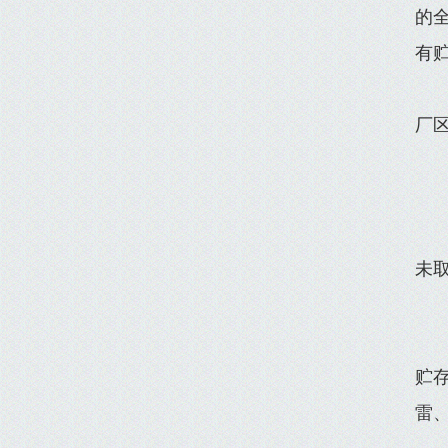
的
有
厂
未取
贮
雷