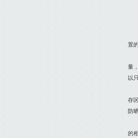
置
量
以
存
防
的