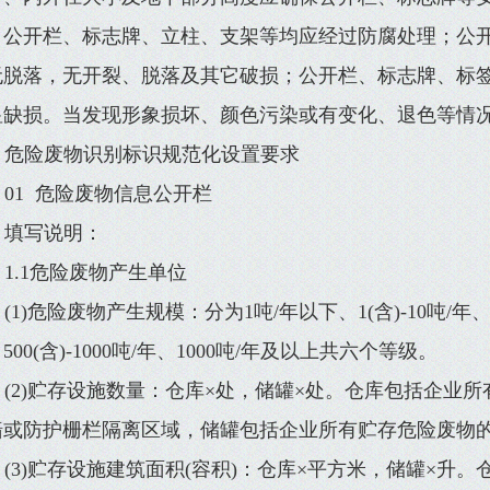
；公开栏、标志牌、立柱、支架等均应经过防腐处理；公
无脱落，无开裂、脱落及其它破损；公开栏、标志牌、标
显缺损。当发现形象损坏、颜色污染或有变化、退色等情
危险废物识别标识规范化设置要求
01 危险废物信息公开栏
填写说明：
1.1危险废物产生单位
(1)危险废物产生规模：分为1吨/年以下、1(含)-10吨/年、10(含
500(含)-1000吨/年、1000吨/年及以上共六个等级。
(2)贮存设施数量：仓库×处，储罐×处。仓库包括企业
墙或防护栅栏隔离区域，储罐包括企业所有贮存危险废物
(3)贮存设施建筑面积(容积)：仓库×平方米，储罐×升