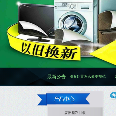
最新公告：
资价格怎么看更准确
废旧物资处置怎么做更规范
废旧物资清理
产品中心
废旧塑料回收