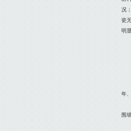
况
瓷
明
年、
围