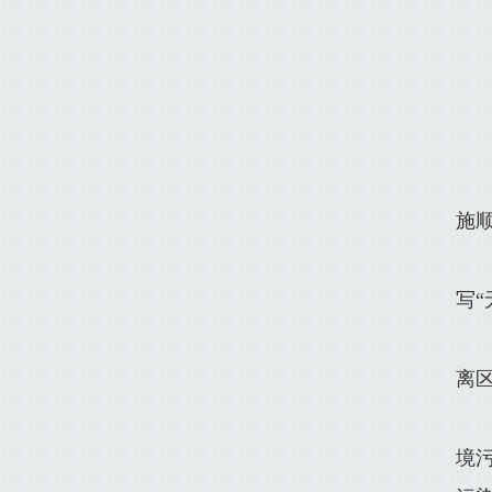
施
写“
离
境