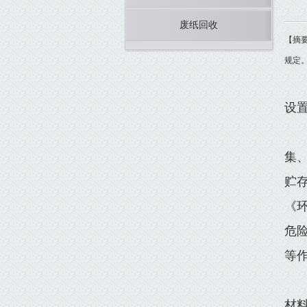
废纸回收
【摘
规定
设
集
贮存
《环
危
等
材