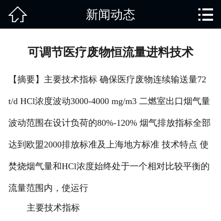


新闻动态
网站首页

关于我们
可调节医疗废物恒流量进料技术
产品中心
【摘要】主要技术指标 确保医疗废物连续输送量72
废旧知识
t/d HCl浓度波动3000-4000 mg/m3 二燃室出口烟气量
回收范围
波动范围在设计负荷的80%-120% 烟气排放指标全部
服务项目
达到欧盟2000排放标准及上海地方标准 技术特点 使
新闻动态
焚烧烟气量和HCl浓度始终处于一个相对比较平衡的
流量范围内，使运行
免责说明
主要技术指标