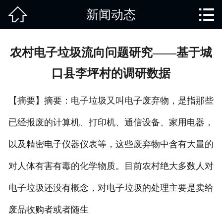


新闻动态
网站首页

关于我们
农村电子垃圾流向问题研究——基于城
产品中心
口县李坪村的调研数据
废旧知识
【摘要】摘要：电子垃圾又叫电子废弃物，是指那些
回收范围
已经报废的计算机、打印机、通信设备、家用电器，
服务项目
以及精密电子仪器仪表等，这些废弃物中含有大量的
新闻动态
对人体有害有毒的化学物质。目前农村绝大多数人对
电子垃圾还没有概念，对电子垃圾的处理主要是卖给
免责说明
废品收购者或者随生