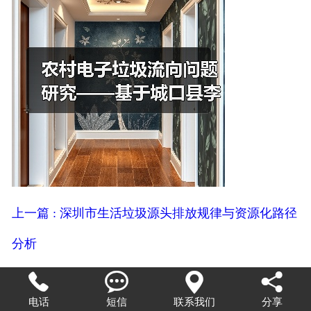
上一篇 : 深圳市生活垃圾源头排放规律与资源化路径
分析
下一篇 : 废烟气脱硝催化剂综合利用的现状和预测展




电话
短信
联系我们
分享
望探讨