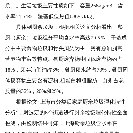
质）。生活垃圾主要性质如下：容重266kg/m3，含
水率54.54%，湿基低位热值6869kJ/kg。
具体到厨余垃圾，根据相关论文分析看出，餐
厨（厨余）垃圾组分平均含水率高达79.5％，干基成
分中主要食物垃圾和骨头贝类为主，另有总油脂高、
营养物丰富等特点。餐厨废弃物中固体废弃物约占
18%，废弃油脂约占3%，餐厨废水约占79%；餐厨固
体废弃物主要含有淀粉,粗蛋白和粗脂肪，分别占总
质量的32%，20%和29%。
根据论文“上海市分类后家庭厨余垃圾理化特性
分析”，对选定的6个街道进行厨余垃圾理化特性全面
检测，由检测结果可知，上海厨余垃圾含水率在