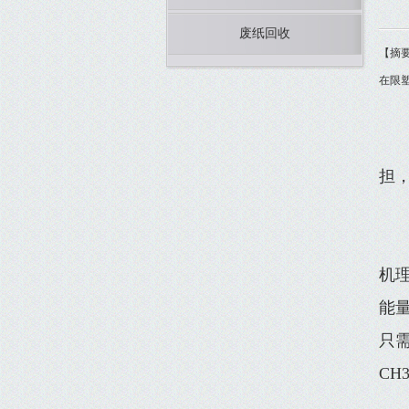
废纸回收
【摘
在限
担
机
能
只需
CH