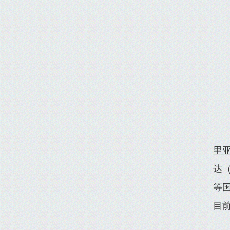
里亚
达（
等
目前