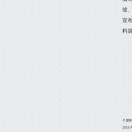
坡
宣布
料袋
个塑料
201