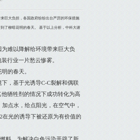
47
带来巨大负担，各国政府纷纷出台严厉的环保措施
到了柳暗花明的春天。 基于以上分析，中科大谢
因为难以降解给环境带来巨大负
包装行业一片愁云惨雾。
花明的春天。
下，基于光诱导C-C裂解和偶联
其他牺牲剂的情况下成功转化为高
下，加点水，给点阳光，在空气中，
O 2在光的诱导下被还原为有价值的
了燃料，为解决白色污染开辟了新