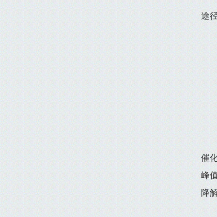
途
催化
峰值
降解