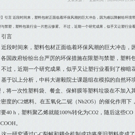
文章来源： 更新时间：2026-05-09 23:59:
要】引言 近段时间来，塑料包材正面临着环保风潮的巨大冲击，因为难以降解给环境
塑与禁塑，塑料包装行业一片愁云惨雾。 不过，近期一个研究成果，似乎又让塑行业看
引言
近段时间来，塑料包材正面临着环保风潮的巨大冲击，
，各国政府纷纷出台严厉的环保措施在限塑与禁塑，塑料
不过，近期一个研究成果，似乎又让塑行业看到了柳暗
基于以上分析，中科大谢毅院士课题组在模拟的自然环境
理，将一次性塑料袋、餐盒、保鲜膜等塑料垃圾在不加入
量密度的C2燃料。在五氧化二铌（Nb2O5）的催化作用
要40 h，塑料聚乙烯就能100%转化为CO2，随后这些C
3COOH。
这一研究通过C-C裂解和耦合机制成功将废旧塑料变成