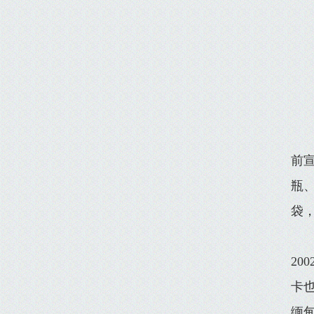
前宣
瓶
袋
20
卡
缅