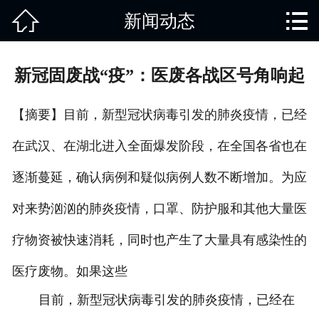


新闻动态
网站首页

关于我们
新冠固废战“疫”：医废各战区号角响起
产品中心
【摘要】目前，新型冠状病毒引发的肺炎疫情，已经
废旧知识
在武汉、在湖北进入全面爆发阶段，在全国各省也在
回收范围
逐渐蔓延，确认病例和疑似病例人数不断增加。为应
服务项目
对来势汹汹的肺炎疫情，口罩、防护服和其他大量医
新闻动态
疗物资被快速消耗，同时也产生了大量具有感染性的
医疗废物。如果这些
免责说明
目前，新型冠状病毒引发的肺炎疫情，已经在