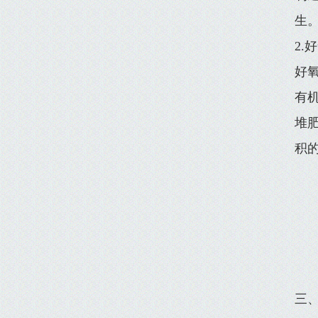
生
2.
好
有
堆
积
三