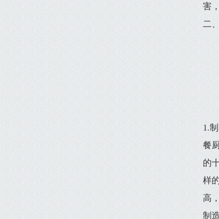
害
二
1.
餐
的
样
高
制