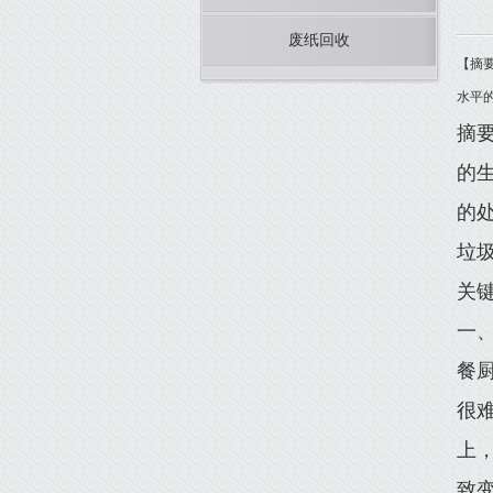
废纸回收
【摘
水平
摘
的
的
垃
关
一
餐
很
上
致