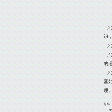
（
识
（
（
的
（
器
理
总结
餐厨