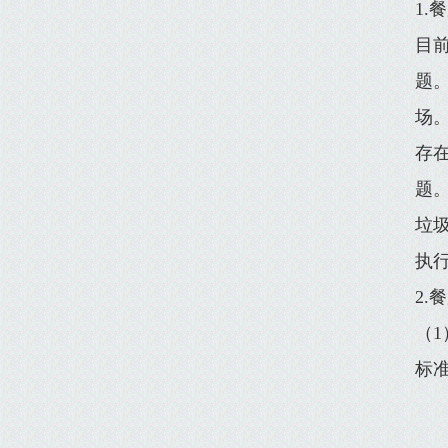
1.
目
题
场
存
题
垃
执
2.
（
标