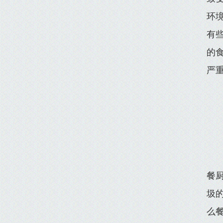
环
有
的
严
餐
圾
么