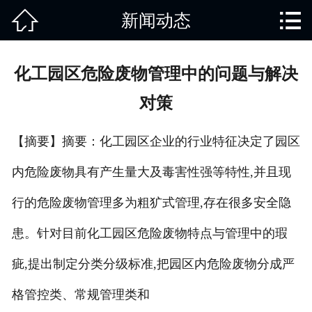


新闻动态
网站首页

关于我们
化工园区危险废物管理中的问题与解决
产品中心
对策
废旧知识
【摘要】摘要：化工园区企业的行业特征决定了园区
回收范围
内危险废物具有产生量大及毒害性强等特性,并且现
服务项目
行的危险废物管理多为粗犷式管理,存在很多安全隐
新闻动态
患。针对目前化工园区危险废物特点与管理中的瑕
疵,提出制定分类分级标准,把园区内危险废物分成严
免责说明
格管控类、常规管理类和