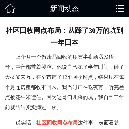


新闻动态
网站首页

关于我们
社区回收网点布局：从踩了30万的坑到
产品中心
一年回本
废旧知识
上个月一个做废品回收的朋友半夜给我发语
回收范围
音，声音都带着哭腔。他说自己花了半年时间，砸了
大概30来万，在全市铺了12个回收网点，结果现在每
服务项目
个月连房租都收不回来。我当时正在吃夜宵，听完差
新闻动态
点被花生米噎住。因为这哥们儿踩的坑，我自己三年
前就结结实实摔过一次。
免责说明
说实话，
社区回收网点布局
这件事，表面看就