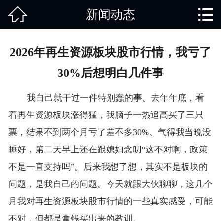


新闻动态
网站首页

关于我们
2026年再生资源板块股市行情，我亏了
产品中心
30%后想明白几件事
废旧知识
我自己就干过一件特别蠢的事。去年年底，看
回收范围
着再生资源板块涨得猛，我脑子一热追高买了三只
票，结果不到两个月亏了差不多30%。气得我当晚没
服务项目
睡好，第二天早上还在跟媳妇念叨“这不对啊，政策
新闻动态
不是一直支持吗”。后来我想了想，其实不是板块的
问题，是我自己的问题。今天就跟大伙聊聊，这几个
免责说明
月我对再生资源板块股市行情的一些真实感受，可能
不对，但都是拿钱买出来的教训。