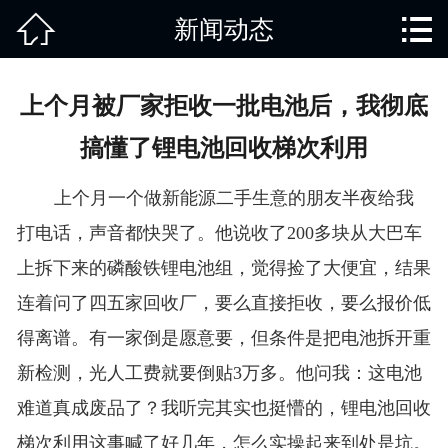


新闻动态
网站首页

关于我们
上个月被厂家拒收一批电池后，我彻底
产品中心
搞懂了锂电池回收梯次利用
废旧知识
上个月一个做新能源二手生意的朋友半夜给我
回收范围
打电话，声音都快哭了。他说收了200多块从大巴车
上拆下来的磷酸铁锂电池组，觉得捡了大便宜，结果
服务项目
连着问了四五家回收厂，要么直接拒收，要么报价低
新闻动态
得离谱。有一家倒是愿意要，但条件是把电池拆开重
新检测，光人工费就要倒贴3万多。他问我：这电池
免责说明
难道真成废品了？我听完其实也挺懵的，锂电池回收
梯次利用这事喊了好几年，怎么实操起来到处是坑。