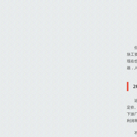
块工
现在
题，
定价
下游
利润