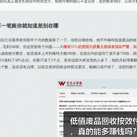
筛出真正愿意长期合作的供货方。按效付费的核心不是压价，是把账算明白，让双方都
算一笔账你就知道差别在哪
我自己试着用老张那半个月的数据算了一下。传统论堆给钱，他平均每吨低值废品的收货
块，毛利240块。但这里面有个问题——
大概有35%的货因为质量太差或者混杂严重，
换成按效付费后，收货成本上升到每吨大概390块，但卖出均价提到了差不多750块
46%涨到了48%左右。别看只涨了2个点，老张说因为来送货的人多了，他的月处理量
这个数，说实话有点懵。以前总觉得回收这种脏活累活，能糊口就不错了，没想到换个