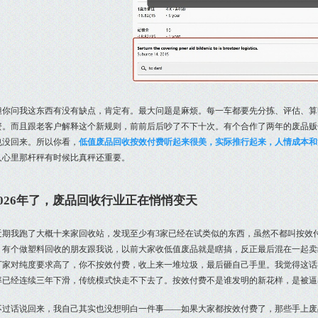
但你问我这东西有没有缺点，肯定有。最大问题是麻烦。每一车都要先分拣、评估、算账
资。而且跟老客户解释这个新规则，前前后后吵了不下十次。有个合作了两年的废品贩
也没回来。所以你看，
低值废品回收按效付费听起来很美，实际推行起来，人情成本和
人心里那杆秤有时候比真秤还重要。
2026年了，废品回收行业正在悄悄变天
近期我跑了大概十来家回收站，发现至少有3家已经在试类似的东西，虽然不都叫按效
。有个做塑料回收的朋友跟我说，以前大家收低值废品就是瞎搞，反正最后混在一起卖
厂家对纯度要求高了，你不按效付费，收上来一堆垃圾，最后砸自己手里。我觉得这话在
率已经连续三年下滑，传统模式快走不下去了。按效付费不是谁发明的新花样，是被逼
不过话说回来，我自己其实也没想明白一件事——如果大家都按效付费了，那些手上废