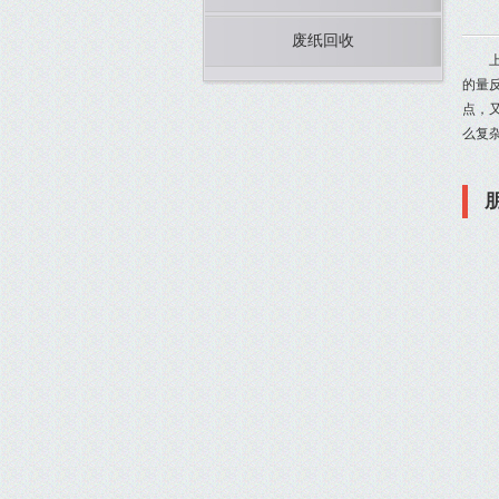
废纸回收
的量
点，
么复