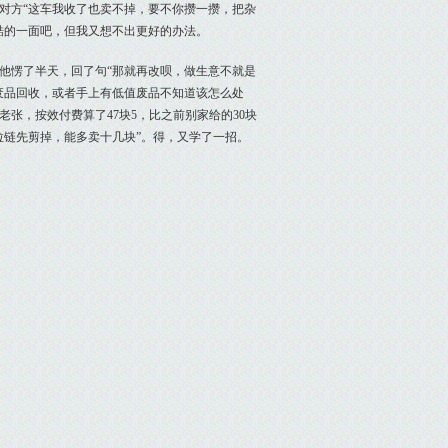
对方“这车我收了也卖不掉，要不你攒一攒，把杂
酷的一面吧，但我又想不出更好的办法。
他愣了半天，回了句“那就再改呗，做生意不就是
废品回收，或者手上有低值废品不知道该怎么处
张，按效付费算了47块5，比之前别家给的30块
拉链先剪掉，能多卖十几块”。得，又学了一招。