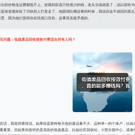
卖出的价格连运费都抵不上。按规则应该只给很少的钱，老头当场就急了，说以前给30
还是按老规矩给了20块把人打发走了。他跟我吐槽这事的时候，我说你这不就回到原
接受，因为他们觉得你在找借口压价。这事其实挺矛盾的。
见问题：低值废品回收按效付费适合所有人吗？
实话，我觉得看情况。如果你是那种每天收的废品量不大、品种单一的个体户，比如
重量算。但如果你面对的是混杂的低值废品，比如社区回收站、小型分拣中心，或者