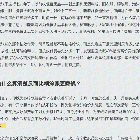
老张干这行七八年了，以前收低值废品——就是那种废塑料袋、旧衣服、碎玻璃、泡沫
他瞅一眼，觉得大概有个百来斤，就给个三五十块。听着好像也没啥，但问题在于，谁
老张觉得自己可能给多了。时间一长，两边心里都不舒服。我一直没搞懂，为什么废品
后来我想了想，可能就是因为低值废品单价太低，称重麻烦，大家就图个省事。但这种
2025年国内低值废品实际回收率大概不到30%，大量能再利用的东西直接进了焚烧厂
老张试的那个按效付费，简单说就是不再按堆给钱，而是先看这车废品里到底有多少是
按老办法可能给80块。但按效付费会先分拣一下，发现里面大概40%是能高价卖出的P
然后根据这些东西实际能卖出的价格，倒推回来付钱。老张说系统算出来那一车大概值1
惯，他最多给个70、80。多付将近一倍，他有点慌。
为什么算清楚反而比糊涂账更赚钱？
别傻了，你以为多给钱就会亏？老张咬着牙试了一个月，你猜怎么着。头一周确实支出
起来。有个开小超市的以前从不找他，因为觉得老张给价太随意，现在每次攒够一三轮
下，那车货按效付费给了对方大概117块，但分拣出来后，光废纸箱就卖了将近200块
0来个点。他自己都有点不敢相信。我当时听了也觉得，这不就回到了最基础的商业逻辑
你。
这个方法也不是每次都灵，上周就翻车了一次。有个收废品的老头拉来一车碎玻璃，老