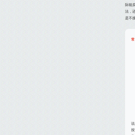
际能
法，
是不
常
说
按