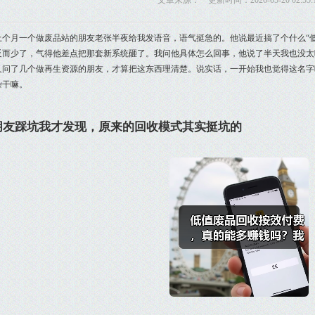
文章来源： 更新时间：2026-05-20 02:55:
上个月一个做废品站的朋友老张半夜给我发语音，语气挺急的。他说最近搞了个什么“
反而少了，气得他差点把那套新系统砸了。我问他具体怎么回事，他说了半天我也没太
又问了几个做再生资源的朋友，才算把这东西理清楚。说实话，一开始我也觉得这名字
杂干嘛。
朋友踩坑我才发现，原来的回收模式其实挺坑的