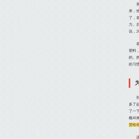
来，
了，
力。
说，
塑料，
的。
的习
多了
了一
概4
货给