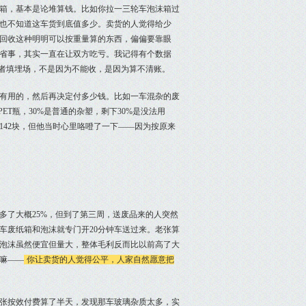
箱，基本是论堆算钱。比如你拉一三轮车泡沫箱过
也不知道这车货到底值多少。卖货的人觉得给少
回收这种明明可以按重量算的东西，偏偏要靠眼
省事，其实一直在让双方吃亏。我记得有个数据
或者填埋场，不是因为不能收，是因为算不清账。
有用的，然后再决定付多少钱。比如一车混杂的废
ET瓶，30%是普通的杂塑，剩下30%是没法用
42块，但他当时心里咯噔了一下——因为按原来
多了大概25%，但到了第三周，送废品来的人突然
车废纸箱和泡沫就专门开20分钟车送过来。老张算
，泡沫虽然便宜但量大，整体毛利反而比以前高了大
嘛——
你让卖货的人觉得公平，人家自然愿意把
张按效付费算了半天，发现那车玻璃杂质太多，实