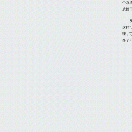
个系
质挑
这样
理，
多了