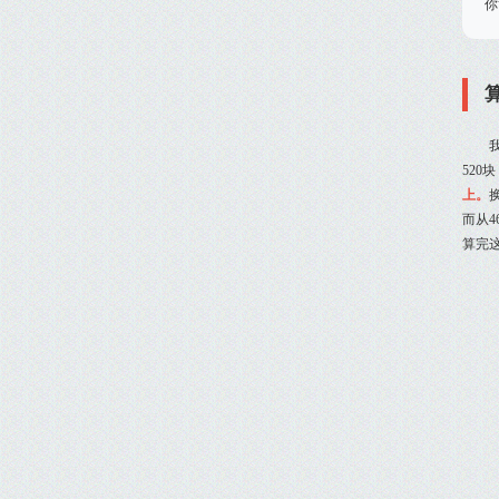
你
520
上。
而从
算完