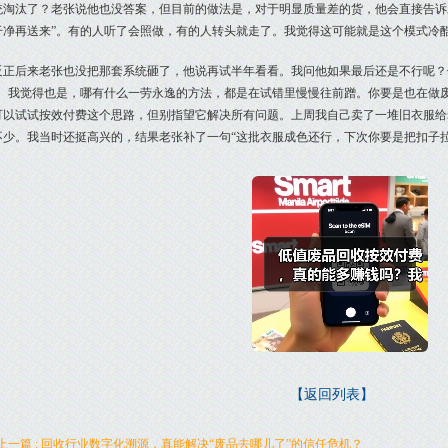
统淘汰了？老张说他也没答案，但目前的做法是，对于明显质量差的货，他会直接告诉
干净再送来”。有的人听了会照做，有的人转头就走了。我觉得这可能就是这个模式冷
反正后来老张也没把那套系统砸了，他说再试半年看看。我问他如果最后还是不行呢？
”。我觉得也是，哪有什么一劳永逸的方法，都是在试错里慢慢往前蹭。你要是也在做
可以试试按效付费这个思路，但别指望它解决所有问题。上周我自己卖了一堆旧衣服给老
不少。我当时还挺高兴的，结果老张补了一句“这批衣服成色还行，下次你要是把扣子
【返回列表】
上一篇 : 回收行业数字化溯源，真能解决“废品去哪儿了”的信任危机？