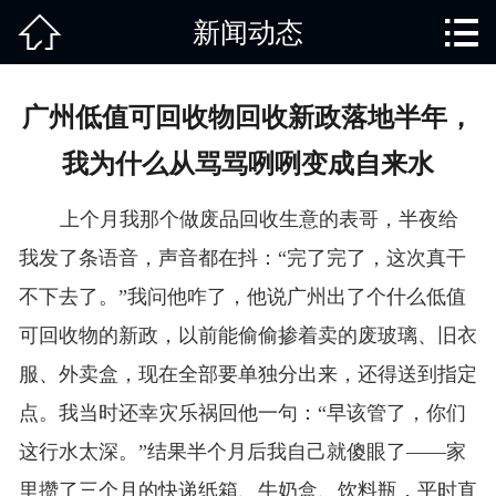


新闻动态
网站首页

关于我们
广州低值可回收物回收新政落地半年，
产品中心
我为什么从骂骂咧咧变成自来水
废旧知识
上个月我那个做废品回收生意的表哥，半夜给
回收范围
我发了条语音，声音都在抖：“完了完了，这次真干
不下去了。”我问他咋了，他说广州出了个什么低值
服务项目
可回收物的新政，以前能偷偷掺着卖的废玻璃、旧衣
新闻动态
服、外卖盒，现在全部要单独分出来，还得送到指定
点。我当时还幸灾乐祸回他一句：“早该管了，你们
免责说明
这行水太深。”结果半个月后我自己就傻眼了——家
里攒了三个月的快递纸箱、牛奶盒、饮料瓶，平时直