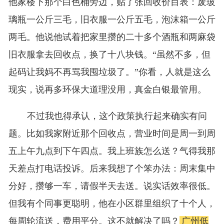
他家楼下那个白色桶旁边，贴了张回收价目表：废玻
璃瓶一公斤三毛，旧衣服一公斤五毛，泡沫箱一公斤
两毛。他说他试着把家里攒的二十多个酒瓶和两麻袋
旧衣服拿去回收点，换了十八块钱。“虽然不多，但
起码让我妈不再骂我囤垃圾了。”你看，人就是这么
现实，说再多环保大道理没用，真金白银最管用。
不过我也得承认，这个政策执行起来确实有问
题。比如我家附近那个回收点，营业时间是周一到周
五上午九点到下午四点。我上班族怎么送？气得我那
天差点打电话投诉。后来我想了个笨办法：周末集中
分好，攒够一车，请假半天去送。说实话效率很低。
但我有个同事更聪明，他在小区群里组织了十个人，
每周轮流送，费用平分。这不就解决了吗？
广州低