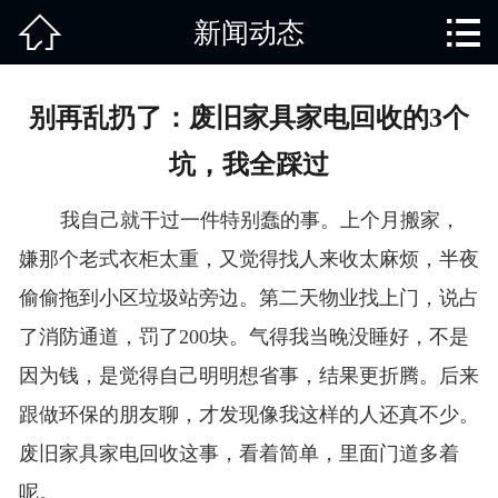


新闻动态
网站首页

关于我们
别再乱扔了：废旧家具家电回收的3个
产品中心
坑，我全踩过
废旧知识
我自己就干过一件特别蠢的事。上个月搬家，
回收范围
嫌那个老式衣柜太重，又觉得找人来收太麻烦，半夜
偷偷拖到小区垃圾站旁边。第二天物业找上门，说占
服务项目
了消防通道，罚了200块。气得我当晚没睡好，不是
新闻动态
因为钱，是觉得自己明明想省事，结果更折腾。后来
跟做环保的朋友聊，才发现像我这样的人还真不少。
免责说明
废旧家具家电回收这事，看着简单，里面门道多着
呢。