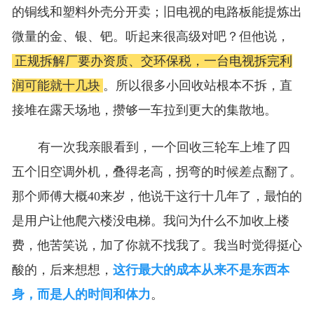
的铜线和塑料外壳分开卖；旧电视的电路板能提炼出
微量的金、银、钯。听起来很高级对吧？但他说，
正规拆解厂要办资质、交环保税，一台电视拆完利
润可能就十几块
。所以很多小回收站根本不拆，直
接堆在露天场地，攒够一车拉到更大的集散地。
有一次我亲眼看到，一个回收三轮车上堆了四
五个旧空调外机，叠得老高，拐弯的时候差点翻了。
那个师傅大概40来岁，他说干这行十几年了，最怕的
是用户让他爬六楼没电梯。我问为什么不加收上楼
费，他苦笑说，加了你就不找我了。我当时觉得挺心
酸的，后来想想，
这行最大的成本从来不是东西本
身，而是人的时间和体力
。