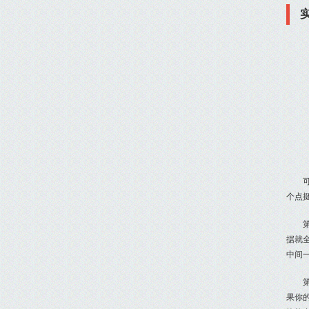
个点
据就
中间
果你