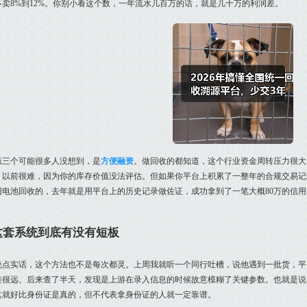
多卖8%到12%。你别小看这个数，一年流水几百万的话，就是几十万的利润差。
第三个可能很多人没想到，是
方便融资
。做回收的都知道，这个行业资金周转压力很大
？以前很难，因为你的库存价值没法评估。但如果你平台上积累了一整年的合规交易记
旧电池回收的，去年就是用平台上的历史记录做佐证，成功拿到了一笔大概80万的信
这套系统到底有没有短板
说点实话，这个方法也不是每次都灵。上周我就听一个同行吐槽，说他遇到一批货，平
差很远。后来查了半天，发现是上游在录入信息的时候故意模糊了关键参数。也就是说
这就好比身份证是真的，但不代表拿身份证的人就一定靠谱。