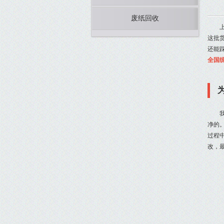
废纸回收
这批
还能
全国
净的
过程
改，