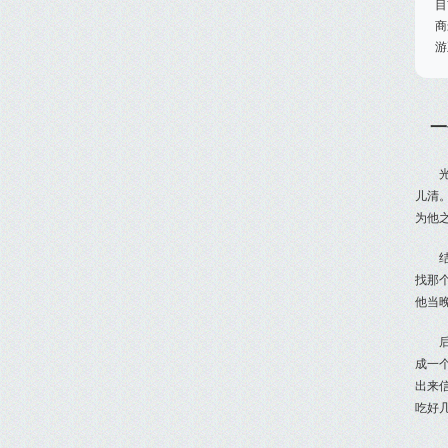
目
商
游
一
儿清
为他
找那
他当
成一
出来
吃好