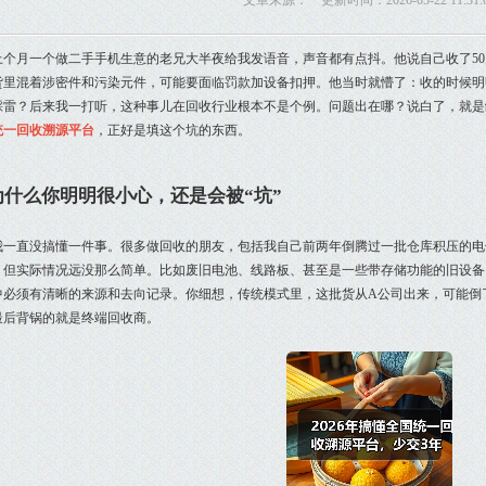
文章来源： 更新时间：2026-05-22 11:31:
上个月一个做二手手机生意的老兄大半夜给我发语音，声音都有点抖。他说自己收了5
货里混着涉密件和污染元件，可能要面临罚款加设备扣押。他当时就懵了：收的时候明
踩雷？后来我一打听，这种事儿在回收行业根本不是个例。问题出在哪？说白了，就是
统一回收溯源平台
，正好是填这个坑的东西。
为什么你明明很小心，还是会被“坑”
我一直没搞懂一件事。很多做回收的朋友，包括我自己前两年倒腾过一批仓库积压的电
。但实际情况远没那么简单。比如废旧电池、线路板、甚至是一些带存储功能的旧设备
中必须有清晰的来源和去向记录。你细想，传统模式里，这批货从A公司出来，可能倒
最后背锅的就是终端回收商。