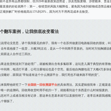
前不是所有品类都强制，但2026年最新政策趋势是，涉及危险废物、涉密载体、贵
最直接的好处就两个：第一，收错货的风险大幅降低，避免因为收到赃物或违禁品被
正规拆解厂时价格能高出15%到20%，因为对方不用再花成本去验货。
个翻车案例，让我彻底改变看法
光说理论没意思，讲个我亲眼见的例子。我有一个在苏州做废旧电路板回收的朋友，叫
。去年底他接了一批货，大概3吨左右，是从一个中间商手里拿的。当时对方拍胸脯说
之前跟这人合作过三四次。
结果这批货刚送到下游处理厂，就被检测出含有多氯联苯，这玩意儿属于典型的有害物
个中间商，电话打不通，公司注册地址也是个空壳。最后他自掏腰包花了大概4万多块
晚没睡好，跟我说“早知道有这个什么溯源平台，我打死也不碰来路不明的货”。
后来我帮他研究了一下
全国统一回收溯源平台
的具体用法。其实逻辑很简单：正规渠道
个唯一的追溯码。回收商收货时用手机扫一下，就能看到这个东西是什么时候报废的、
信息对不上或者压根没有记录，那这单生意基本就可以直接拒绝了。老李后来跟我感慨
几十顿饭了。