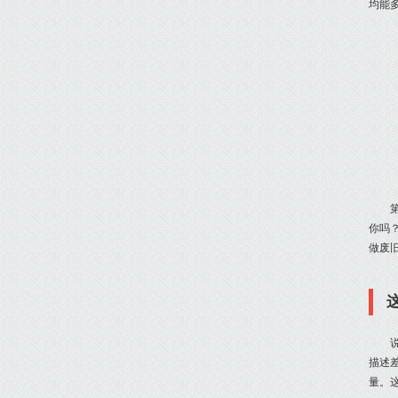
均能
你吗
做废
描述
量。