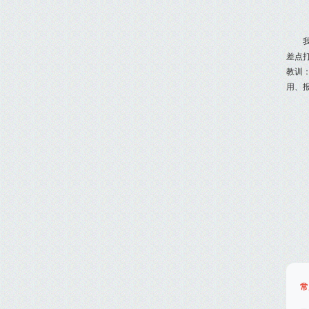
差点
教训
用、
常