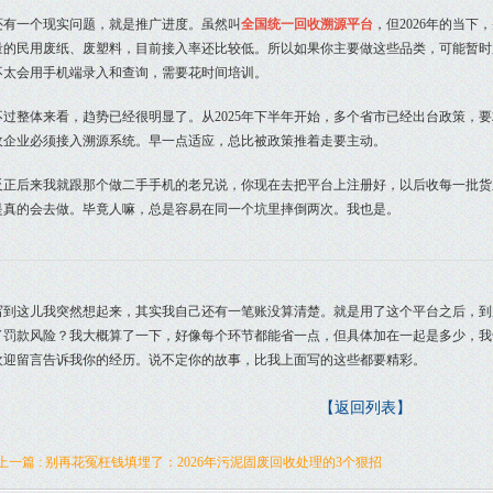
还有一个现实问题，就是推广进度。虽然叫
全国统一回收溯源平台
，但2026年的当
量的民用废纸、废塑料，目前接入率还比较低。所以如果你主要做这些品类，可能暂时
不太会用手机端录入和查询，需要花时间培训。
不过整体来看，趋势已经很明显了。从2025年下半年开始，多个省市已经出台政策，
收企业必须接入溯源系统。早一点适应，总比被政策推着走要主动。
反正后来我就跟那个做二手手机的老兄说，你现在去把平台上注册好，以后收每一批货
是真的会去做。毕竟人嘛，总是容易在同一个坑里摔倒两次。我也是。
写到这儿我突然想起来，其实我自己还有一笔账没算清楚。就是用了这个平台之后，到
了罚款风险？我大概算了一下，好像每个环节都能省一点，但具体加在一起是多少，我
欢迎留言告诉我你的经历。说不定你的故事，比我上面写的这些都要精彩。
【返回列表】
上一篇 : 别再花冤枉钱填埋了：2026年污泥固废回收处理的3个狠招