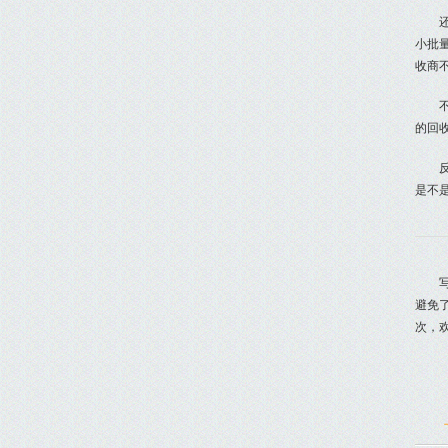
小批
收商
的回
是不
避免
次，