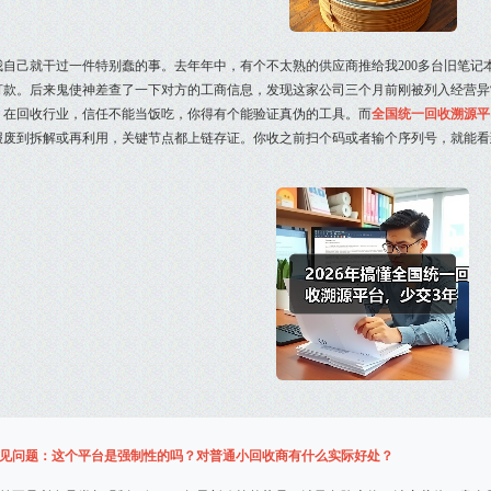
我自己就干过一件特别蠢的事。去年年中，有个不太熟的供应商推给我200多台旧笔记
打款。后来鬼使神差查了一下对方的工商信息，发现这家公司三个月前刚被列入经营异
：在回收行业，信任不能当饭吃，你得有个能验证真伪的工具。而
全国统一回收溯源平
报废到拆解或再利用，关键节点都上链存证。你收之前扫个码或者输个序列号，就能看到
见问题：这个平台是强制性的吗？对普通小回收商有什么实际好处？