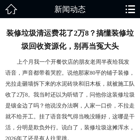


新闻动态
网站首页

关于我们
装修垃圾清运费花了2万8？搞懂装修垃
产品中心
圾回收资源化，别再当冤大头
废旧知识
上个月我一个开餐饮店的朋友老周半夜给我发
回收范围
语音，声音都带着哭腔。说他那家80平的铺子装修，
光拉走砸墙拆下来的水泥砖块和旧木板，就被施工队
服务项目
收了2万8。我当时还以为听错了，问他你这装修垃圾
新闻动态
是镶金边了吗？他说没办法啊，人家一口价，不拉走
就不给开工。挂了语音我气得当晚没睡好，这哪是干
免责说明
活，分明是欺负外行。说白了，装修垃圾这摊浑水，
2026年了还是有人往里跳。