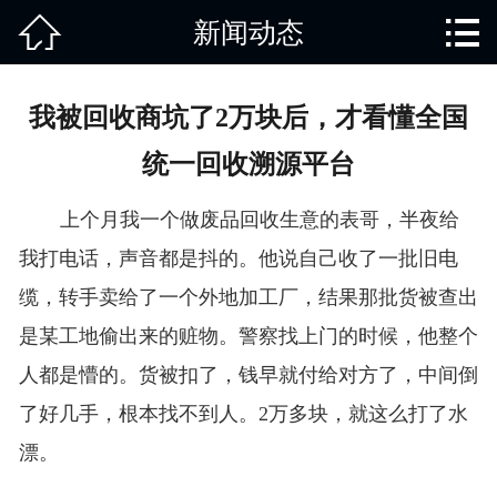


新闻动态
网站首页

关于我们
我被回收商坑了2万块后，才看懂全国
产品中心
统一回收溯源平台
废旧知识
上个月我一个做废品回收生意的表哥，半夜给
回收范围
我打电话，声音都是抖的。他说自己收了一批旧电
缆，转手卖给了一个外地加工厂，结果那批货被查出
服务项目
是某工地偷出来的赃物。警察找上门的时候，他整个
新闻动态
人都是懵的。货被扣了，钱早就付给对方了，中间倒
了好几手，根本找不到人。2万多块，就这么打了水
免责说明
漂。