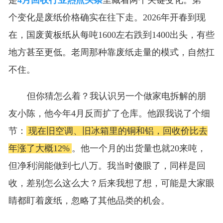
是
4月回收行业热点头条
里藏着两个关键变化。第一
个变化是废纸价格确实在往下走。2026年开春到现
在，国废黄板纸从每吨1600左右跌到1400出头，有些
地方甚至更低。老周那种靠废纸走量的模式，自然扛
不住。
但你猜怎么着？我认识另一个做家电拆解的朋
友小陈，他今年4月反而扩了仓库。他跟我说了个细
节：
现在旧空调、旧冰箱里的铜和铝，回收价比去
年涨了大概12%
。他一个月的出货量也就20来吨，
但净利润能做到七八万。我当时傻眼了，同样是回
收，差别怎么这么大？后来我想了想，可能是大家眼
睛都盯着废纸，忽略了其他品类的机会。