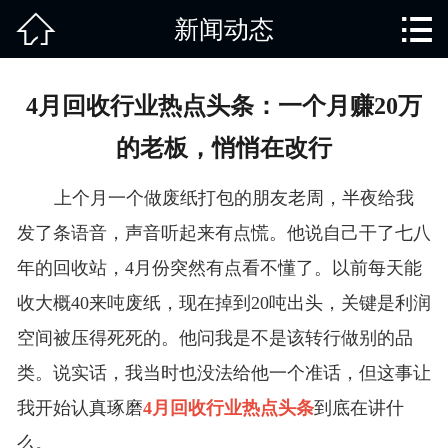


新闻动态
网站首页

关于我们
4月回收行业热点头条：一个月赚20万
产品中心
的老板，悄悄在改行
废旧知识
上个月一个做废纸打包的朋友老周，半夜给我
回收范围
发了条语音，声音听起来有点慌。他说自己干了七八
年的回收站，4月份突然有点看不懂了。以前每天能
服务项目
收大概40来吨废纸，现在掉到20吨出头，关键是利润
新闻动态
空间被压得死死的。他问我是不是该转行做别的品
类。说实话，我当时也没法给他一个准话，但这事让
免责说明
我开始认真琢磨
4月回收行业热点头条
到底在讲什
么。