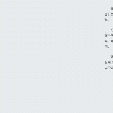
养日
样。
跟中
第一
用。
台用
以尝