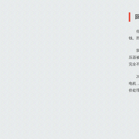
钱。
压器
完全
电机
价处