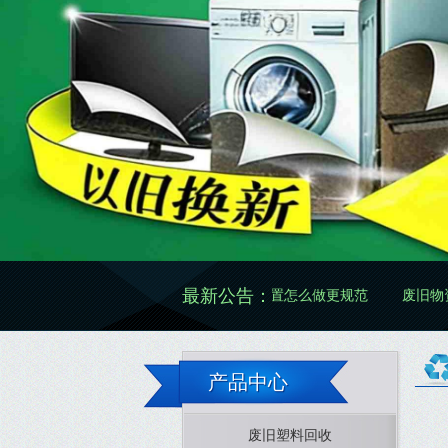
最新公告：
格怎么看更准确
废旧物资处置怎么做更规范
废旧物资清理怎么
产品中心
废旧塑料回收