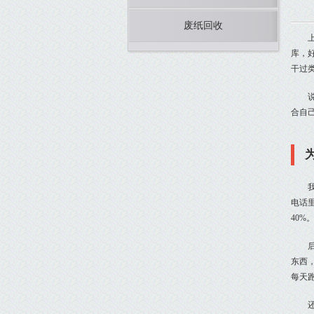
废纸回收
库，
干过
合自
电话
40
东西
每天