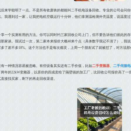
我后来学聪明了一点。不是所有收废铁的都能叫二手机电设备回收。专业的公司会问你
志。我遇到过一家，让我把电机空载运行十分钟，他们拿测温枪测外壳温度，说温度过
分享一个实测有用的方法。你可以同时约三家回收公司上门，但不要告诉他们彼此的存
间那家谈。我试过一次，第二家本来报价大概40来个点（具体数字我记不清了），我
家多了差不多18%。这个方法也不是每次都灵，上周一个朋友试了就被怼了，对方说
还有一种情况容易被忽略。有些设备其实还有二手价值，比如
二手变频器
、
二手伺服电
了两年的22kW变频器，以原价的四成卖给了隔壁镇的加工厂，比回收公司报价高了一
试直接找买家，剩下的再走回收渠道。