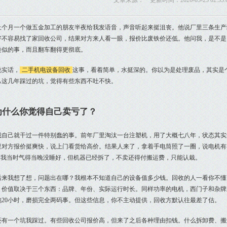
文章来源： 更新时间：2026-05-25 02:55:
上个月一个做五金加工的朋友半夜给我发语音，声音听起来挺沮丧。他说厂里三条生产
好不容易找了家回收公司，结果对方来人看一眼，报价比废铁价还低。他问我，是不是
类似的事，而且翻车翻得更彻底。
说实话，
二手机电设备回收
这事，看着简单，水挺深的。你以为是处理废品，其实是
己这几年踩过的坑，觉得有些东西不吐不快。
为什么你觉得自己卖亏了？
我自己就干过一件特别蠢的事。前年厂里淘汰一台注塑机，用了大概七八年，状态其实
里对方报价挺爽快，说上门看货给高价。结果人来了，拿着手电筒照了一圈，说电机有
%。我当时气得当晚没睡好，但机器已经拆了，不卖还得付搬运费，只能认栽。
后来我想了想，问题出在哪？我根本不知道自己的设备值多少钱。回收的人一看你不懂
，价值取决于三个东西：品牌、年份、实际运行时长。同样功率的电机，西门子和杂牌
跑20小时，磨损完全两码事。但这些信息，你不主动提供，回收方默认往最差了估。
还有一个坑我踩过。有些回收公司报价高，但来了之后各种理由扣钱。什么拆卸费、搬