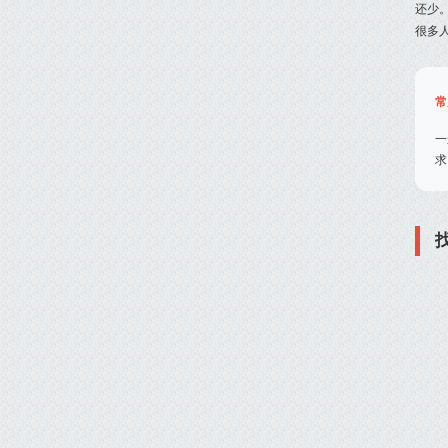
还少
很多
常
一
求