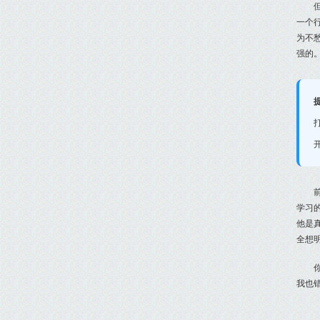
一个
为不
强的
学习
他是
全想
我也