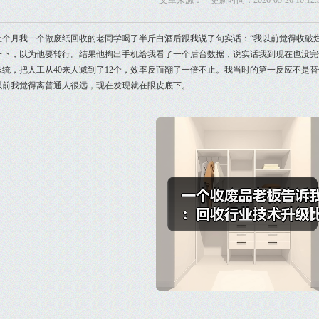
文章来源： 更新时间：2026-05-26 10:12:
上个月我一个做废纸回收的老同学喝了半斤白酒后跟我说了句实话：“我以前觉得收破烂就
一下，以为他要转行。结果他掏出手机给我看了一个后台数据，说实话我到现在也没完
系统，把人工从40来人减到了12个，效率反而翻了一倍不止。我当时的第一反应不是
以前我觉得离普通人很远，现在发现就在眼皮底下。