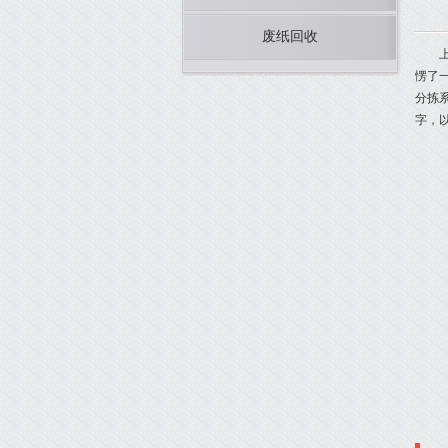
废纸回收
愣了
分拣
字，