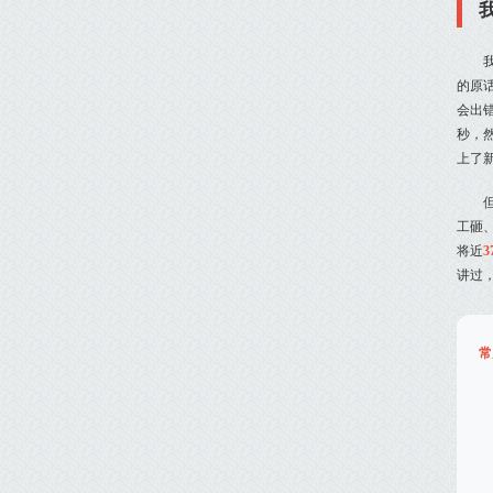
的原
会出
秒，
上了
工砸
将近
3
讲过
常