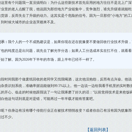
但这里有个问题我一直没搞明白：为什么这些新技术首先应用的地方往往不是北上广深
行业里的老人点醒了我，他说因为那些地方产业链集中，竞争激烈，谁先升级谁就能吃
愁货源，反而失去了升级的动力。这其实是个危险的信号。因为一旦那些“小地方”的
。到时候大城市的企业连哭都来不及。
提示：
我个人的一个不成熟建议是，如果你现在还在犹豫要不要做回收行业技术升级，
打包的纯度总是出问题，就先去了解光学分选；如果人工分选成本实在扛不住，就看看
开始了解。因为2026年下半年的市场，跟上半年已经不一样了。
前段时间我那个做废纸回收的老同学又找我喝酒，这次他没抱怨，反而有点兴奋。他说
的杂质识别系统，准确率据说能做到99.5%以上。他一边说一边给我看手机里的实时
真的开心。临走的时候他跟我说了一句让我琢磨了好久的话：“以前觉得技术是来抢饭
明白他这句话到底是对是错，可能再过一年半载才能有答案吧。
你呢？你身边有没有哪个传统行业正在被技术悄悄改变？或者你自己有没有因为犹豫而
错过不少。
【返回列表】