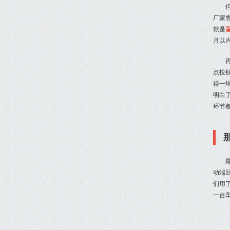
厂家
就是
月以
点投
得一
明白
环节
动端
们用
一台