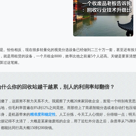
是。恰恰相反，现在很多轻量化的视觉分选设备已经做到二三十万一套，甚至还有按
，就是用租赁的设备，一个月租金8000，效率比他之前雇5个人还高。关键是要算清
算过这笔账。
为什么你的回收站越干越累，别人的利润率却翻倍？
别傻了，这跟努不努力关系不大。我观察了大概20来家回收企业，发现一个特别有意
沾地，但毛利率普遍在8%到12%之间晃悠。而那些上了简易智能分选或者自动打包压缩
本身，是机器带来的
精准度和稳定性
。人工分拣，今天工人心情好，分得细一点；明天
数据记得不太清了，大概是某家做废纸的企业，用了近红外分选之后，杂质率从7%降
都能比同行高大概150到200块钱。