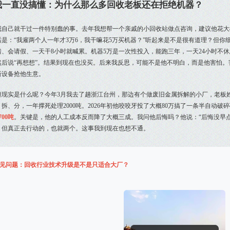
我一直没搞懂：为什么那么多回收老板还在拒绝机器？
我自己就干过一件特别蠢的事。去年我想帮一个亲戚的小回收站做点咨询，建议他花大
话是：“我雇两个人一年才3万6，我干嘛花5万买机器？”听起来是不是很有道理？但你
错、会请假、一天干8小时就喊累。机器5万是一次性投入，能跑三年，一天24小时不
然后说“再想想”。结果到现在也没买。后来我反思，可能不是他不明白，而是他害怕
新设备抢他生意。
但现实是什么呢？今年3月我去了趟浙江台州，那边有个做废旧金属拆解的小厂，老板姓陈
、拆、分，一年撑死处理2000吨。2026年初他咬咬牙投了大概80万搞了一条半自动
700吨
。关键是，他的人工成本反而降了大概三成。我问他后悔吗？他说：“后悔没早
，但真正去行动的，也就两个。这事我到现在也想不通。
见问题：回收行业技术升级是不是只适合大厂？