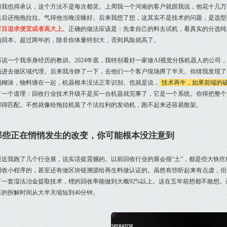
但我也得承认，这个方法不是每次都灵。上周我一个河南的客户就跟我说，他花十几万
售后还拖拖拉拉。气得他当晚没睡好。后来我想了想，这其实不是技术的问题，是选型
盲目追求便宜或者高大上
。正确的做法应该是：先拿自己的料去试机，看真实的分选纯
内回本。超过两年的，除非你体量特别大，否则风险就高了。
再说一个我亲身经历的教训。2024年底，我特别看好一家做AI视觉分拣机器人的公
钱进去做区域代理。后来我冷静了一下，去他们一个客户现场蹲了半天。你猜我发现了
塌糊涂，物料缠在一起，机器根本没法正常识别。也就是说，
技术再牛，如果前端的
了一个道理：回收行业技术升级不是买一台机器就完事了，它是一个系统。你得把整个
都得匹配。不然就像给拖拉机装了个法拉利的发动机，跑不起来还容易散架。
那些正在悄悄发生的改变，你可能根本没注意到
最近我跑了几个行业展，说实话挺震撼的。以前回收行业的展会很“土”，都是些大铁
回收小程序的，甚至还有做区块链溯源给再生料做认证的。虽然有些听起来有点虚，但
了一套湿法冶金提取技术，锂的回收率能做到大概92%以上。这在五年前想都不敢想
车的拆解时间从大半天缩短到40分钟。