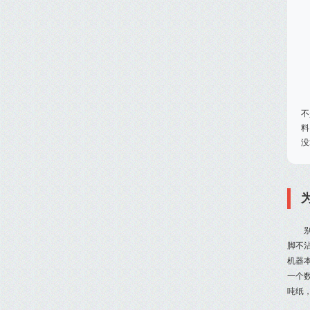
不
料
没
脚不
机器
一个
吨纸，