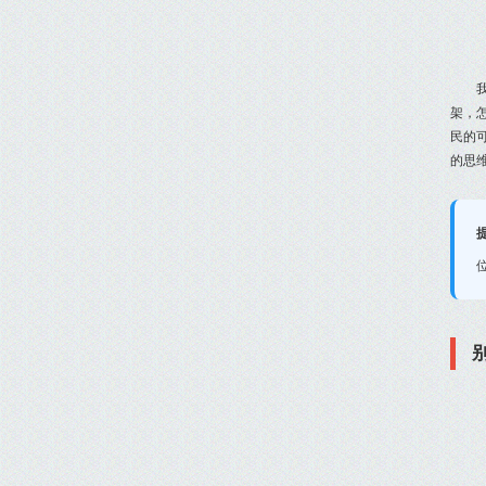
架，
民的可
的思维