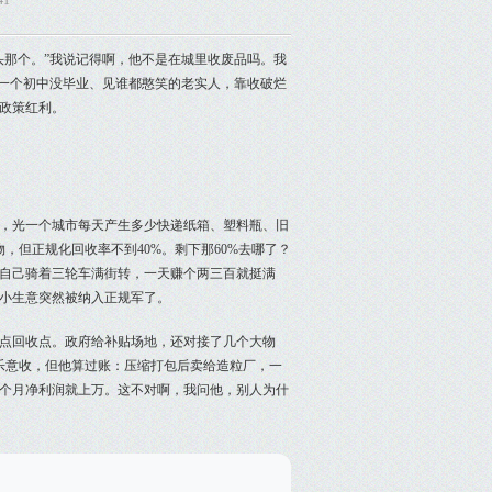
41
头那个。”我说记得啊，他不是在城里收废品吗。我
。一个初中没毕业、见谁都憨笑的老实人，靠收破烂
政策红利。
天，光一个城市每天产生多少快递纸箱、塑料瓶、旧
，但正规化回收率不到40%。剩下那60%去哪了？
自己骑着三轮车满街转，一天赚个两三百就挺满
的小生意突然被纳入正规军了。
点回收点。政府给补贴场地，还对接了几个大物
乐意收，但他算过账：压缩打包后卖给造粒厂，一
一个月净利润就上万。这不对啊，我问他，别人为什