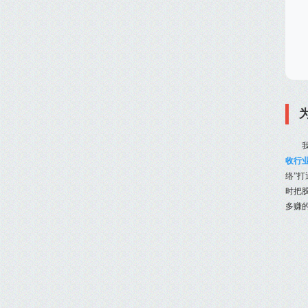
收行
络”
时把胶
多赚