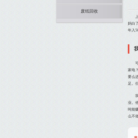
废纸回收
妈白
年入
家电
要么
足。
业。
吨能
么不