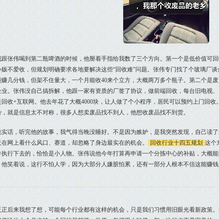
我跟张伟喝到第二瓶啤酒的时候，他掰着手指给我数了三个方向。第一个是低价值可回
小贩不爱收，但规划明确要求各地要解决这些“回收难”问题。张伟专门找了个玻璃厂
能赚几分钱，但架不住量大，一个月能收40来个立方，大概两万多个瓶子。第二个是
企业。张伟没自己搞拆解，他跟一家有资质的厂签了协议，做前端回收，每台旧电视、旧
是回收+互联网。他去年花了大概4000块，让人做了个小程序，居民可以预约上门回收
杂，就是信息太不对称，很多人想卖废品找不到人，他想收废品找不到货。
说实话，听完他的故事，我气得当晚没睡好。不是因为嫉妒，是我突然发现，自己读了
天在网上看什么风口、赛道，却忽略了身边最实在的机会。
回收行业十四五规划
这个
并执行下去的，恰恰是小人物。张伟说他今年打算再申请一个分拣中心的补贴，大概能
？他笑着说，这行不怕人学，因为大部分人嫌脏怕累，还有一部分人根本不信这能赚钱
反正后来我想了想，可能每个行业都有这样的机会，只是我们习惯用旧眼光看新政策。