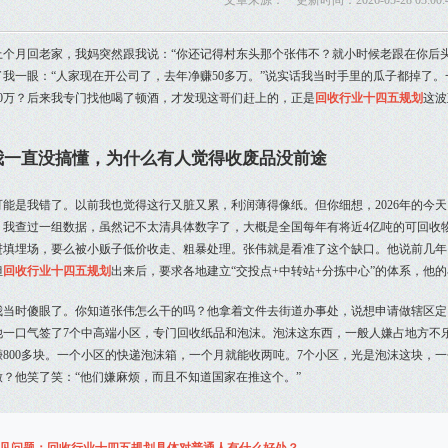
文章来源： 更新时间：2026-05-28 03:00:
上个月回老家，我妈突然跟我说：“你还记得村东头那个张伟不？就小时候老跟在你后
了我一眼：“人家现在开公司了，去年净赚50多万。”说实话我当时手里的瓜子都掉了
50万？后来我专门找他喝了顿酒，才发现这哥们赶上的，正是
回收行业十四五规划
这波
我一直没搞懂，为什么有人觉得收废品没前途
可能是我错了。以前我也觉得这行又脏又累，利润薄得像纸。但你细想，2026年的今
？我查过一组数据，虽然记不太清具体数字了，大概是全国每年有将近4亿吨的可回收物
进填埋场，要么被小贩子低价收走、粗暴处理。张伟就是看准了这个缺口。他说前几年
但
回收行业十四五规划
出来后，要求各地建立“交投点+中转站+分拣中心”的体系，他
我当时傻眼了。你知道张伟怎么干的吗？他拿着文件去街道办事处，说想申请做辖区定
他一口气签了7个中高端小区，专门回收纸品和泡沫。泡沫这东西，一般人嫌占地方不
赚800多块。一个小区的快递泡沫箱，一个月就能收两吨。7个小区，光是泡沫这块，
做？他笑了笑：“他们嫌麻烦，而且不知道国家在推这个。”