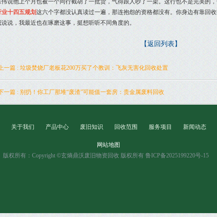
张伟说他上个月也被一个同行截胡了一批货，气得跟人吵了一架。这行也不是完美的，
行业十四五规划
这六个字都没认真读过一遍，那连抱怨的资格都没有。你身边有靠回收
我说说，我最近也在琢磨这事，挺想听听不同角度的。
【返回列表】
上一篇 : 垃圾焚烧厂老板花200万买了个教训：飞灰无害化回收处置
下一篇 : 别扔！你工厂那堆“废渣”可能值一套房：贵金属废料回收
关于我们
产品中心
废旧知识
回收范围
服务项目
新闻动态
网站地图
版权所有：Copyright ©玄熵鼎沃废旧物资回收 版权所有 鲁ICP备2025199220号-15