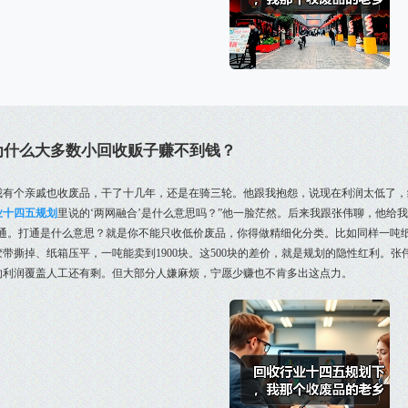
为什么大多数小回收贩子赚不到钱？
我有个亲戚也收废品，干了十几年，还是在骑三轮。他跟我抱怨，说现在利润太低了，
业十四五规划
里说的‘两网融合’是什么意思吗？”他一脸茫然。后来我跟张伟聊，他给我
打通。打通是什么意思？就是你不能只收低价废品，你得做精细化分类。比如同样一吨纸
带撕掉、纸箱压平，一吨能卖到1900块。这500块的差价，就是规划的隐性红利。张
的利润覆盖人工还有剩。但大部分人嫌麻烦，宁愿少赚也不肯多出这点力。