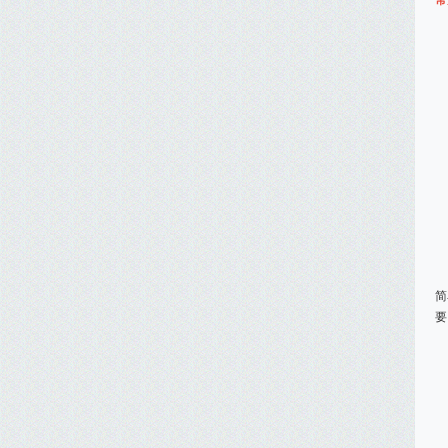
常
简
要