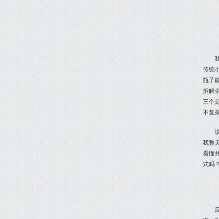
传统
瓶子
拆解
三个
不复
我整
看懂
式吗