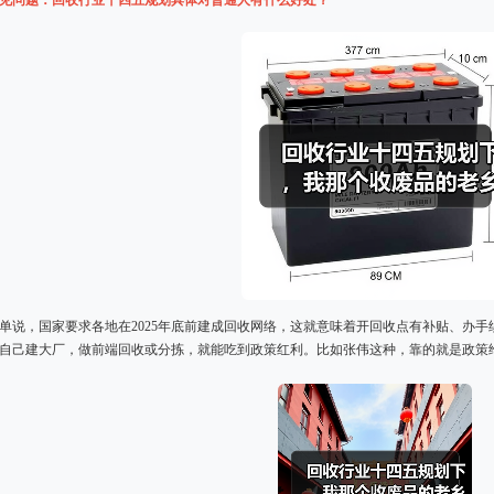
见问题：回收行业十四五规划具体对普通人有什么好处？
单说，国家要求各地在2025年底前建成回收网络，这就意味着开回收点有补贴、办
自己建大厂，做前端回收或分拣，就能吃到政策红利。比如张伟这种，靠的就是政策