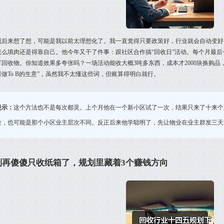
我后来想了想，可能是我以前太理想化了。我一直觉得只要政策好，行业就会自动变好
怎么填肉还是得靠自己。他今年又干了件事：跟社区合作搞“回收日”活动。每个月最
回收物。你知道效果多夸张吗？一场活动能收大概3吨多东西，成本才2000块换购品，但
做To B的生意”，虽然我不太懂这些词，但账算得明白就行。
提示：
这个方法也不是每次都灵。上个月他在一个新小区试了一次，结果只来了十来个
位，也可能是那个小区业主层次不同。反正后来他学聪明了，先让物业在业主群发三天
别再傻傻只收纸箱了，规划里藏着3个赚钱方向