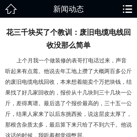


新闻动态
网站首页

关于我们
花三千块买了个教训：废旧电缆电线回
产品中心
收没那么简单
废旧知识
上个月我一个做装修的表哥打电话过来，声音
回收范围
听起来有点蔫。他说去年工地上攒了大概两百多公斤
的废旧电缆电线回收，本来想着能卖个万把块钱，结
服务项目
果找了好几家回收的，报价从十几块到三十几块一公
新闻动态
斤，差得离谱。最后选了个报价最高的，三十五一公
斤，结果人家来了以后东挑西捡，说这层皮太厚了，
免责说明
那根含杂质太多，最后算下来只给了不到六千。他说
这话的时候，我听着都觉得憋屈。