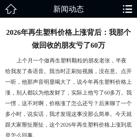


新闻动态
网站首页

关于我们
2026年再生塑料价格上涨背后：我那个
产品中心
做回收的朋友亏了60万
废旧知识
上个月一个做再生塑料颗粒的朋友老张，半夜
回收范围
给我发了条语音。我当时正刷短视频，没在意。点开
一听，他那声音明显喝大了，说今年再生塑料价格上
服务项目
涨，别人都以为他发财了，实际上他亏了60多万。我
新闻动态
一愣，这不对啊，价格涨了怎么还亏？后来聊了一个
多小时，说实话，我才发现这事没那么简单。今天就
免责说明
跟大家掰扯掰扯，这个2026年再生塑料价格上涨到底
是怎么回事。