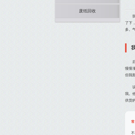
废纸回收
了下
多。
慢慢涨
但我
我。
供货
常
不