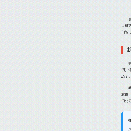
大概
们能比
例）
态了
就市
们公