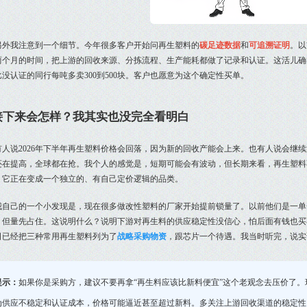
另外我注意到一个细节。今年很多客户开始问再生塑料的
碳足迹数据
和
可追溯证明
。以
两个月的时间，把上游的回收来源、分拣流程、生产能耗都做了记录和认证。这活儿确
没认证的同行每吨多卖300到500块。客户也愿意为这个确定性买单。
接下来会怎样？我其实也没完全看明白
有人说2026年下半年再生塑料价格会回落，因为新的回收产能会上来。也有人说会继续涨，
还在提高，全球都在抢。我个人的感觉是，短期可能会有波动，但长期来看，再生塑料
。它正在变成一个独立的、有自己定价逻辑的品类。
我自己的一个小发现是，现在很多做改性塑料的厂家开始提前锁量了。以前他们是一单
，但量先占住。这说明什么？说明下游对再生料的供应稳定性没信心，怕后面有钱也买
司已经把三种常用再生塑料列为了
战略采购物资
，跟芯片一个待遇。我当时听完，说实
提示：
如果你是采购方，建议不要再拿“再生料应该比新料便宜”这个老观念去压价了
为供应不稳定和认证成本，价格可能逼近甚至超过新料。多关注上游回收渠道的稳定性