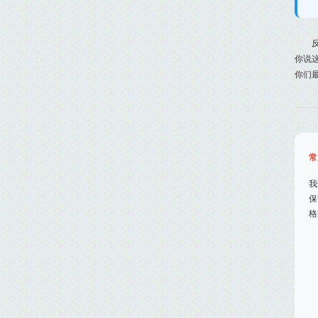
你说
你们
常
我
保
格