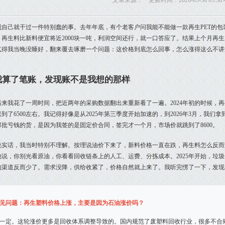
文章来源： 更新时间：2026-05-30 03:38:
我自己就干过一件特别蠢的事。去年年底，有个老客户问我能不能做一款再生PET的
，再生料比新料便宜将近2000块一吨，利润空间还行，就一口答应了。结果上个月再生
气得我当晚没睡好，翻来覆去琢磨一个问题：这价格到底怎么回事，怎么涨得这么不讲
我算了笔账，发现账不是我想的那样
后来我花了一周时间，把近两年的采购数据翻出来重新看了一遍。2024年初的时候，再生PE
到了6500左右。我记得好像是从2025年第三季度开始加速的，到2026年3月，我们拿到
那批亏钱的货，是因为我签的是固定价合同，签完才一个月，市场价就跳到了8600。
说实话，我当时特别不理解。按理说油价下来了，新料价格一直在跌，再生料怎么反而
他说，你别光看原油，你看看回收链条上的人工、运费、分拣成本。2025年开始，垃
的渠道反而少了。需求没降，供给收紧了，价格自然就上来了。我听完愣了一下，发现
见问题：再生塑料价格上涨，主要是因为石油涨价吗？
一定。这轮涨价更多是回收体系调整导致的。国内规范了废塑料回收行业，很多不合