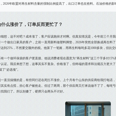
，2026年欧盟对再生材料含量的强制比例提高了，出口订单也在抢料。石油价格的
为什么涨价了，订单反而更忙了？
你细想，这不对吧？成本涨了，客户应该跑掉才对啊。但真实情况是，今年前三个月我
有一个做出口家具的客户，之前一直用新料做塑料脚垫，2026年突然全部换成再生料
要达到25%，不然要交额外的税。他算了一笔账，用再生料每吨多花1000多块，但比
还有一个做环保袋的客户更直接。他说消费者现在愿意为“再生材料”这三个字多付15%
个认证。我后来想了想，这事其实不复杂。价格涨了，但终端的需求和法规压力更大了
成了“必选项”。
我一直没搞懂的是，有些同行还在死扛不涨价。上个月有个山东的供应商给我打电话，
时其实有点慌，担心客户被抢走。但过了两周，那个供应商又打来说做不了了，每吨亏8
来找我们了。所以别傻了，硬撑只会两头不讨好。