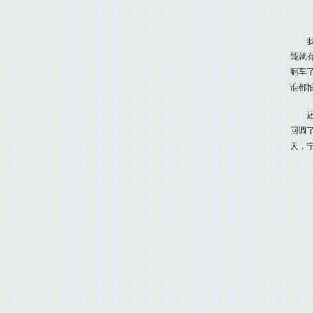
能就
翻车
谁都
回调
天，