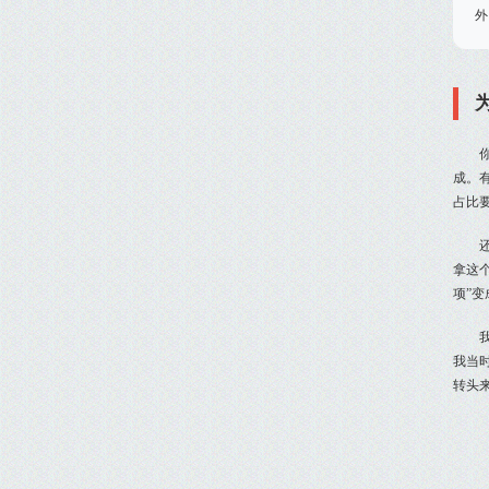
外
成。
占比
拿这
项”变
我当
转头