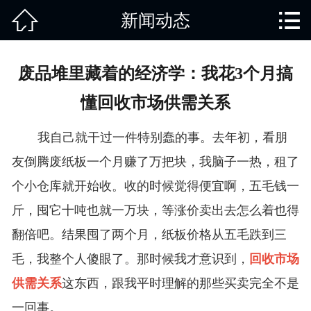


新闻动态
网站首页

关于我们
废品堆里藏着的经济学：我花3个月搞
产品中心
懂回收市场供需关系
废旧知识
我自己就干过一件特别蠢的事。去年初，看朋
回收范围
友倒腾废纸板一个月赚了万把块，我脑子一热，租了
个小仓库就开始收。收的时候觉得便宜啊，五毛钱一
服务项目
斤，囤它十吨也就一万块，等涨价卖出去怎么着也得
新闻动态
翻倍吧。结果囤了两个月，纸板价格从五毛跌到三
毛，我整个人傻眼了。那时候我才意识到，
回收市场
免责说明
供需关系
这东西，跟我平时理解的那些买卖完全不是
一回事。