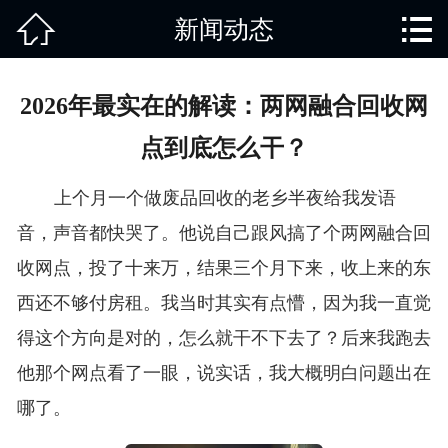


新闻动态
网站首页

关于我们
2026年最实在的解读：两网融合回收网
产品中心
点到底怎么干？
废旧知识
上个月一个做废品回收的老乡半夜给我发语
回收范围
音，声音都快哭了。他说自己跟风搞了个两网融合回
收网点，投了十来万，结果三个月下来，收上来的东
服务项目
西还不够付房租。我当时其实有点懵，因为我一直觉
新闻动态
得这个方向是对的，怎么就干不下去了？后来我跑去
他那个网点看了一眼，说实话，我大概明白问题出在
免责说明
哪了。