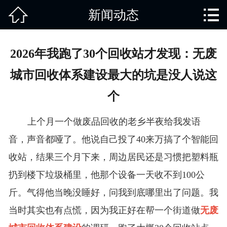


新闻动态
网站首页

关于我们
2026年我跑了30个回收站才发现：无废
产品中心
城市回收体系建设最大的坑是没人说这
废旧知识
个
回收范围
上个月一个做废品回收的老乡半夜给我发语
音，声音都哑了。他说自己投了40来万搞了个智能回
服务项目
收站，结果三个月下来，周边居民还是习惯把塑料瓶
新闻动态
扔到楼下垃圾桶里，他那个设备一天收不到100公
斤。气得他当晚没睡好，问我到底哪里出了问题。我
免责说明
当时其实也有点慌，因为我正好在帮一个街道做
无废