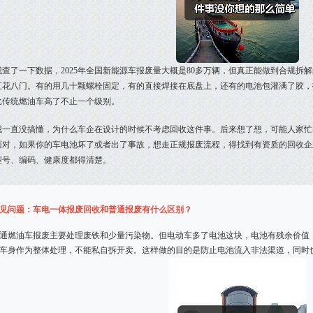
我查了一下数据，2025年全国新能源车报废量大概是80多万辆，但真正能做到合规
五花八门。有的用几十颗螺栓固定，有的直接焊接在底盘上，还有的电池包灌满了胶，
比传统燃油车高了不止一个级别。
我一直没搞懂，为什么车企在设计的时候不考虑回收这件事。后来想了想，可能人家忙
面对，如果你的车电池坏了或者出了事故，想走正规报废流程，得找到有资质的回收企
型号、编码、健康度都得清楚。
见问题：车电一体报废回收和普通报废有什么区别？
通燃油车报废主要处理废铁和少量污染物。但电动车多了电池这块，电池有残余价值
车身作为整体处理，不能私自拆开卖。这样做的目的是防止电池流入非法渠道，同时