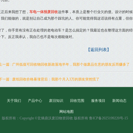
好几百。
反正后来我想了想，
车电一体报废回收
这件事，本质上是整个行业欠的债。设计的时候
。我们能做的，就是别让自己成为那个踩坑的人。你可能觉得我这话说得有点重，但你
对了，你手里有没有正在处理的老电动车？是怎么搞定的？我最近也在整理这方面的经
一下。反正我承认，我自己也不是每次都能做对。
【返回列表】
上一篇 : 广州低值可回收物回收新政落地半年，我那个做废品生意的朋友反而赚多了
下一篇 : 废纸回收价格暴涨背后：我那个月入3万的朋友突然慌了
关于我们
产品中心
废旧知识
回收范围
服务项目
新闻动态
网站地图
版权所有：Copyright ©玄熵鼎沃废旧物资回收 版权所有 鲁ICP备2025199220号-15