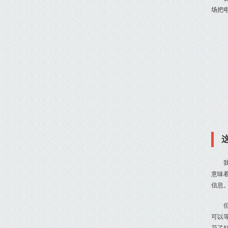
场把
意味
信息
可以