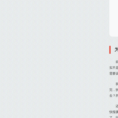
实不
需要
完，
去？
快报
了，