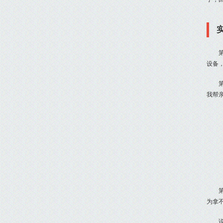
设备
我帮
为拿