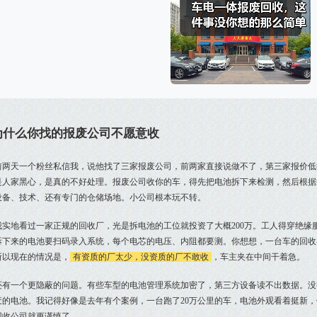
为什么你找的报废公司不愿意收
前两天一个粉丝私信我，说他找了三家报废公司，前两家直接说做不了，第三家报价低得
是人家黑心，是真的不好处理。报废公司收你的车，得先把电池拆下来检测，然后根据
设备、技术、还有专门的仓储场地。小公司根本玩不转。
我实地看过一家正规的回收厂，光是拆电池的工位就投资了大概200万。工人得穿绝缘
拆下来的电池要扫码录入系统，每个电芯的电压、内阻都要测。你想想，一台车的回收
所以现在的情况是，
有资质的厂太少，没资质的厂不敢收
，车主夹在中间干着急。
还有一个更隐蔽的问题。有些车型的电池管理系统加密了，第三方设备读不出数据。没
废的电池。我记得好像是去年有个案例，一台跑了20万公里的车，电池外观看着挺新
回收公司就更谨慎了。