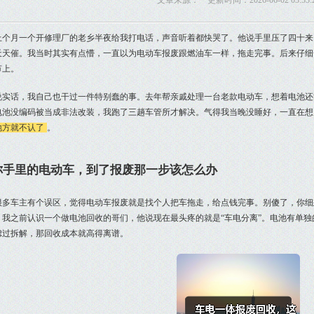
文章来源： 更新时间：2026-06-02 03:53:
上个月一个开修理厂的老乡半夜给我打电话，声音听着都快哭了。他说手里压了四十来
天天催。我当时其实有点懵，一直以为电动车报废跟燃油车一样，拖走完事。后来仔细
节上。
说实话，我自己也干过一件特别蠢的事。去年帮亲戚处理一台老款电动车，想着电池还
电池没编码被当成非法改装，我跑了三趟车管所才解决。气得我当晚没睡好，一直在想
地方就不认了
。
你手里的电动车，到了报废那一步该怎么办
很多车主有个误区，觉得电动车报废就是找个人把车拖走，给点钱完事。别傻了，你细
？我之前认识一个做电池回收的哥们，他说现在最头疼的就是“车电分离”。电池有单
虑过拆解，那回收成本就高得离谱。