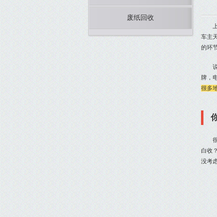
废纸回收
车主
的环
牌，
很多
白收
没考