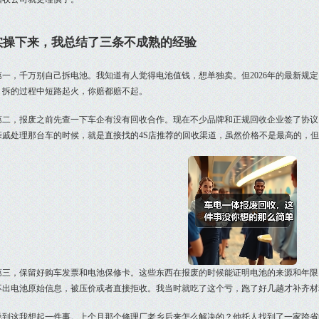
实操下来，我总结了三条不成熟的经验
第一，千万别自己拆电池。我知道有人觉得电池值钱，想单独卖。但2026年的最新规
，拆的过程中短路起火，你赔都赔不起。
第二，报废之前先查一下车企有没有回收合作。现在不少品牌和正规回收企业签了协议
亲戚处理那台车的时候，就是直接找的4S店推荐的回收渠道，虽然价格不是最高的，
第三，保留好购车发票和电池保修卡。这些东西在报废的时候能证明电池的来源和年限
不出电池原始信息，被压价或者直接拒收。我当时就吃了这个亏，跑了好几趟才补齐材
说到这我想起一件事。上个月那个修理厂老乡后来怎么解决的？他托人找到了一家跨省