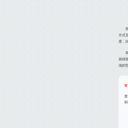
方式
度，
就得
池的
常
普
和