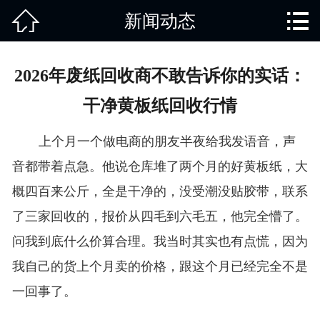


新闻动态
网站首页

关于我们
2026年废纸回收商不敢告诉你的实话：
产品中心
干净黄板纸回收行情
废旧知识
上个月一个做电商的朋友半夜给我发语音，声
回收范围
音都带着点急。他说仓库堆了两个月的好黄板纸，大
概四百来公斤，全是干净的，没受潮没贴胶带，联系
服务项目
了三家回收的，报价从四毛到六毛五，他完全懵了。
新闻动态
问我到底什么价算合理。我当时其实也有点慌，因为
我自己的货上个月卖的价格，跟这个月已经完全不是
免责说明
一回事了。