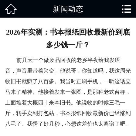


新闻动态
网站首页

关于我们
2026年实测：书本报纸回收最新价到底
产品中心
多少钱一斤？
废旧知识
前几天一个做废品回收的老乡半夜给我发语
回收范围
音，声音里带着兴奋。他说哥，你知道吗，我这周光
收旧书就赚了八百多。我当时正刷手机，一听这话立
服务项目
马来了精神。他接着发来一张图，是那种老式台秤，
新闻动态
上面堆着大概四十来本旧书。他说收的时候三毛一
斤，转手卖到打包站，书本报纸回收最新价已经涨到
免责说明
八毛了。我愣了好几秒，心想这差价也太离谱了吧。