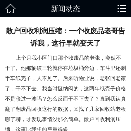


新闻动态
网站首页

关于我们
散户回收利润压缩：一个收废品老哥告
产品中心
诉我，这行早就变天了
废旧知识
上个月我小区门口那个收废品的老张，突然不
回收范围
干了。他那辆破三轮就停在垃圾桶旁边，车斗里还剩
半车纸壳子，人不见了。后来听物业说，老张回老家
服务项目
了，干不下去。我当时挺纳闷的，这两年纸壳子价格
新闻动态
不是涨过一波吗？怎么反而干不下去了？直到我认真
翻了翻废品回收这行的数据，又找了几家回收站老板
免责说明
聊了聊，才发现事情没那么简单。散户回收利润压
缩，这事比我想的严重得多。