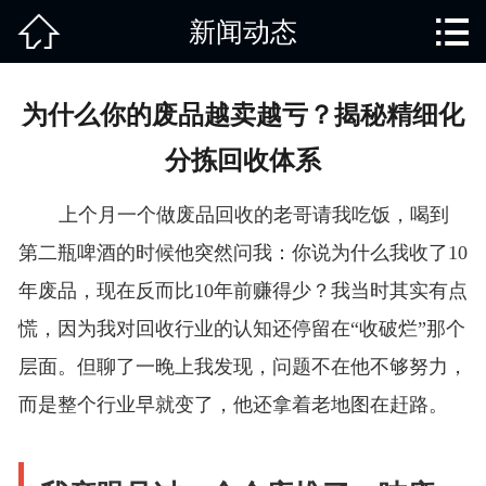


新闻动态
网站首页

关于我们
为什么你的废品越卖越亏？揭秘精细化
产品中心
分拣回收体系
废旧知识
上个月一个做废品回收的老哥请我吃饭，喝到
回收范围
第二瓶啤酒的时候他突然问我：你说为什么我收了10
年废品，现在反而比10年前赚得少？我当时其实有点
服务项目
慌，因为我对回收行业的认知还停留在“收破烂”那个
新闻动态
层面。但聊了一晚上我发现，问题不在他不够努力，
而是整个行业早就变了，他还拿着老地图在赶路。
免责说明