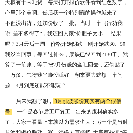
大概有十来吨货，每天打开报价软件看到红色数字，
心里那个美啊。然后我一个特别蠢的操作就来了——
不但没出货，还加价收了一批。当时一个同行劝我
说“差不多得了”，我还回人家“你胆子太小”。结果
呢？3月最后一周，价格开始阴跌。刚开始跌30、50
我没当回事，等回过神来，废铁已经回到2180了。我
算了一笔账，等于把2月份赚的全吐回去，还倒贴了
一万多。气得我当晚没睡好，翻来覆去就想一个问
题：4月到底还能不能玩？
后来我想了想，
3月那波涨价其实有两个假信
号
。一个是春节后工厂复工，出来的废料确实多
了，大家一看量上来就以为需求也大；另一个是当时
原油和铜价联动上涨，很多人直接把“大宗商品涨”等