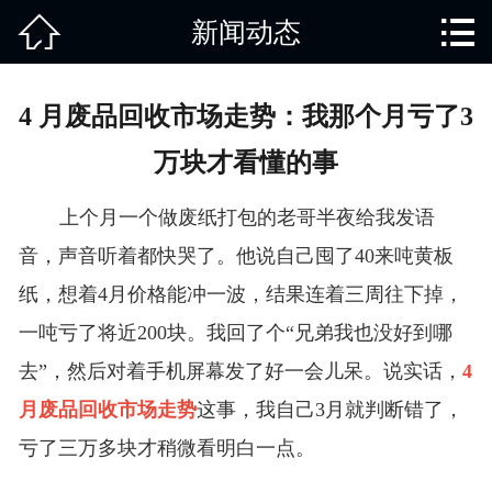


新闻动态
网站首页

关于我们
4 月废品回收市场走势：我那个月亏了3
产品中心
万块才看懂的事
废旧知识
上个月一个做废纸打包的老哥半夜给我发语
回收范围
音，声音听着都快哭了。他说自己囤了40来吨黄板
纸，想着4月价格能冲一波，结果连着三周往下掉，
服务项目
一吨亏了将近200块。我回了个“兄弟我也没好到哪
新闻动态
去”，然后对着手机屏幕发了好一会儿呆。说实话，
4
月废品回收市场走势
这事，我自己3月就判断错了，
免责说明
亏了三万多块才稍微看明白一点。