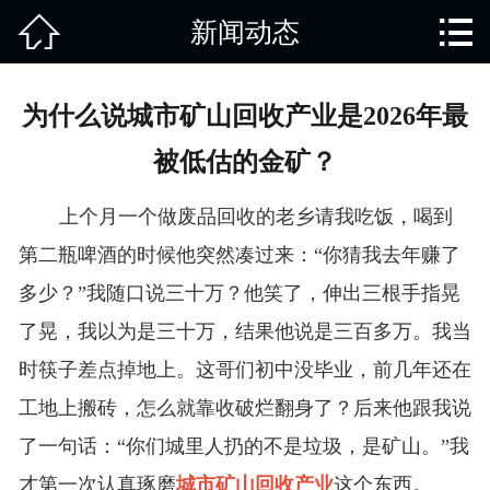


新闻动态
网站首页

关于我们
为什么说城市矿山回收产业是2026年最
产品中心
被低估的金矿？
废旧知识
上个月一个做废品回收的老乡请我吃饭，喝到
回收范围
第二瓶啤酒的时候他突然凑过来：“你猜我去年赚了
多少？”我随口说三十万？他笑了，伸出三根手指晃
服务项目
了晃，我以为是三十万，结果他说是三百多万。我当
新闻动态
时筷子差点掉地上。这哥们初中没毕业，前几年还在
工地上搬砖，怎么就靠收破烂翻身了？后来他跟我说
免责说明
了一句话：“你们城里人扔的不是垃圾，是矿山。”我
才第一次认真琢磨
城市矿山回收产业
这个东西。