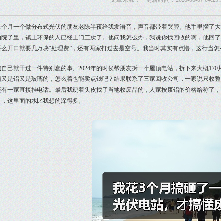
文章来源： 更新时间：2026-06-07 04:25:
上个月一个做分布式光伏的朋友老陈半夜给我发语音，声音都带着哭腔。他手里攒了大概
的院子里，镇上环保的人已经上门三次了。他问我怎么办，我说你找回收的啊，他回了
要么开口就要几万块“处理费”，还有两家打过去是空号。我当时其实有点懵，这行当怎
我自己就干过一件特别蠢的事。2024年的时候帮朋友拆一个屋顶电站，拆下来大概17
面又是铝又是玻璃的，怎么着也能卖点钱吧？结果联系了三家回收公司，一家说只收整
还有一家直接挂电话。最后我硬着头皮找了当地收废品的，人家按废铝的价格给称了，
道，这里面的水比我想的深得多。