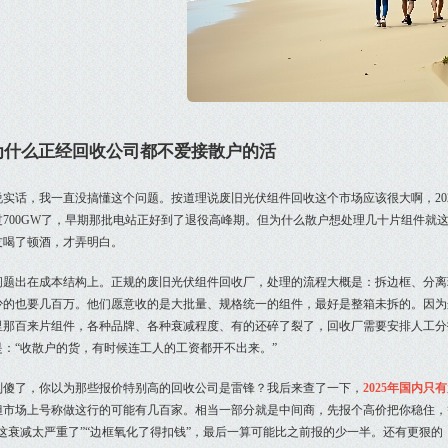
为什么正经回收公司都不爱接散户的活
说实话，我一直没搞懂这个问题。按道理说废旧光伏组件回收这个市场应该很大啊，20
过700GW了，早期那批电站正好到了退役高峰期。但为什么散户想处理几十片组件就
友喝了顿酒，才弄明白。
问题出在成本结构上。正规的废旧光伏组件回收厂，处理的流程大概是：拆边框、分离
少的也要几百万。他们愿意收的是大批量、规格统一的组件，最好是整箱未拆的。因为
里那百来片组件，各种品牌、各种衰减程度、有的还碎了裂了，回收厂需要安排人工分
是：“收散户的货，有时候连工人的工资都开不出来。”
别傻了，你以为那些报价特别高的回收公司是雷锋？我后来查了一下，
2025年国内
但市场上号称做这行的可能有几百家。相当一部分就是中间商，先报个高价把你稳住，
你这衰减太严重了”“边框氧化了得扣钱”，最后一算可能比之前报的少一半。还有更狠