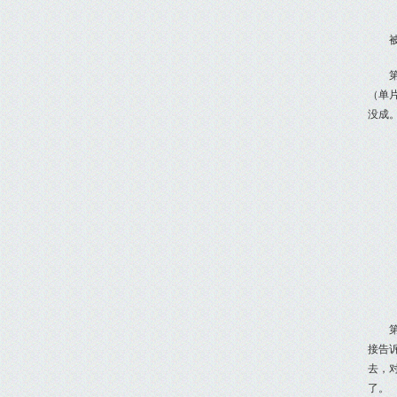
（单
没成
接告
去，
了。