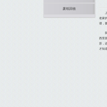
废纸回收
老家
谱，
西里
苏，
才知