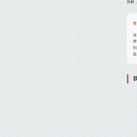
拆解
常
这
牌
到
跺