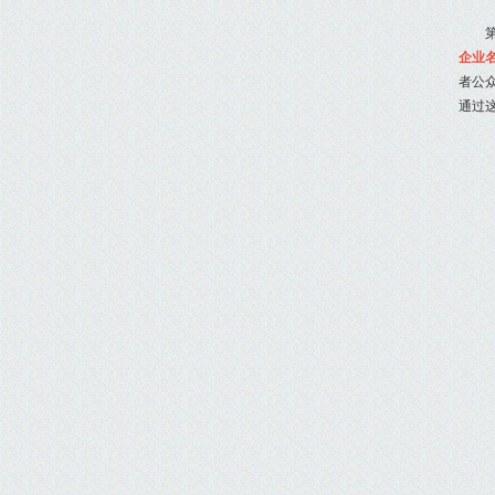
企业
者公
通过