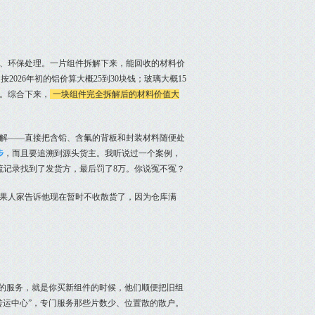
、环保处理。一片组件拆解下来，能回收的材料价
2026年初的铝价算大概25到30块钱；玻璃大概15
。综合下来，
一块组件完全拆解后的材料价值大
拆解——直接把含铅、含氟的背板和封装材料随便处
步
，而且要追溯到源头货主。我听说过一个案例，
流记录找到了发货方，最后罚了8万。你说冤不冤？
果人家告诉他现在暂时不收散货了，因为仓库满
”的服务，就是你买新组件的时候，他们顺便把旧组
转运中心”，专门服务那些片数少、位置散的散户。