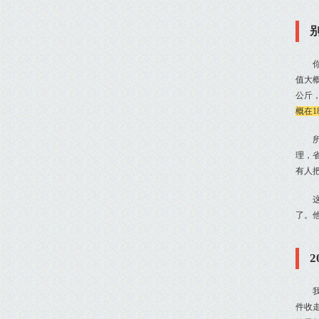
值大概
公斤
概在1
理，
有人
了。
件收