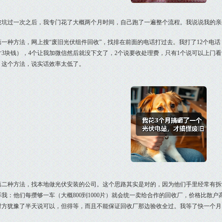
被坑过一次之后，我专门花了大概两个月时间，自己跑了一遍整个流程。我说说我的亲
第一种方法，网上搜“废旧光伏组件回收”，找排在前面的电话打过去。我打了12个电话，
片3块钱），4个让我加微信然后就没下文了，2个说要收处理费，只有1个说可以上门
。这个方法，说实话效率太低了。
第二种方法，找本地做光伏安装的公司。这个思路其实是对的，因为他们手里经常有拆
诉我：他们每攒够一车（大概800到1000片）就会统一卖给合作的回收厂，价格比散户
对方犹豫了半天说可以，但得等，而且不能保证回收厂那边验收全过。我等了快一个月