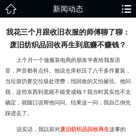


新闻动态
网站首页

关于我们
我花三个月跟收旧衣服的师傅聊了聊：
产品中心
废旧纺织品回收再生到底赚不赚钱？
废旧知识
上个月一个做服装电商的朋友半夜给我发语
回收范围
音，声音都有点抖。他说仓库积压了八千多件夏装，
当垃圾扔要交垃圾处理费，找回收的又怕被坑。他问
服务项目
我，这些东西到底能不能变成钱？我当时其实也不太
新闻动态
确定，就随口说帮他问问。结果这一问，我自己倒先
踩进去了。
免责说明
说实话，我以前对
废旧纺织品回收再生
这事的