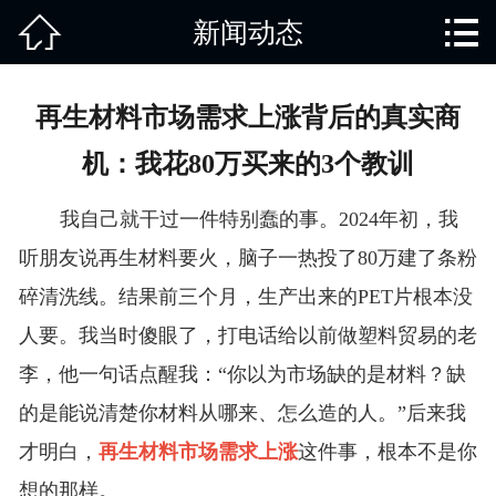


新闻动态
网站首页

关于我们
再生材料市场需求上涨背后的真实商
产品中心
机：我花80万买来的3个教训
废旧知识
我自己就干过一件特别蠢的事。2024年初，我
回收范围
听朋友说再生材料要火，脑子一热投了80万建了条粉
碎清洗线。结果前三个月，生产出来的PET片根本没
服务项目
人要。我当时傻眼了，打电话给以前做塑料贸易的老
新闻动态
李，他一句话点醒我：“你以为市场缺的是材料？缺
的是能说清楚你材料从哪来、怎么造的人。”后来我
免责说明
才明白，
再生材料市场需求上涨
这件事，根本不是你
想的那样。