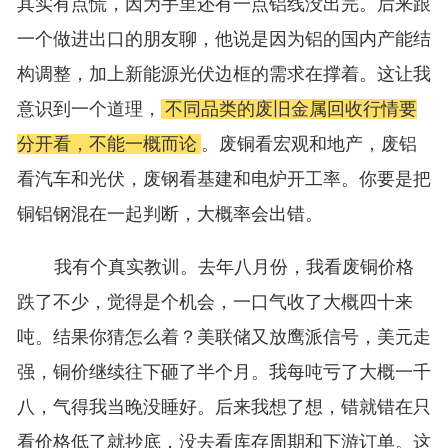
其实有点慌，因为手里还有一点铝线没出完。后来跟
一个做进出口的朋友聊，他说是因为铝的国内产能结
构调整，加上新能源光伏边框的需求在撑着。这让我
意识到一个道理，
不同品类的废旧金属回收行情要
分开看，不能一概而论
。废铜看宏观和地产，废铝
看汽车和光伏，废钢看基建和电炉开工率。你要是把
铜铝钢混在一起判断，大概率会出错。
我有个真实教训。去年八月份，我看废铜价格
跌了不少，觉得是个机会，一口气收了大概四十来
吨。结果你猜怎么着？美联储又放鹰派信号，美元走
强，铜价继续往下砸了半个月。我每吨亏了大概一千
八，气得我当晚没睡好。后来我想了想，错就错在只
看价格低了就抄底，没去看库存周期和下游订单。这