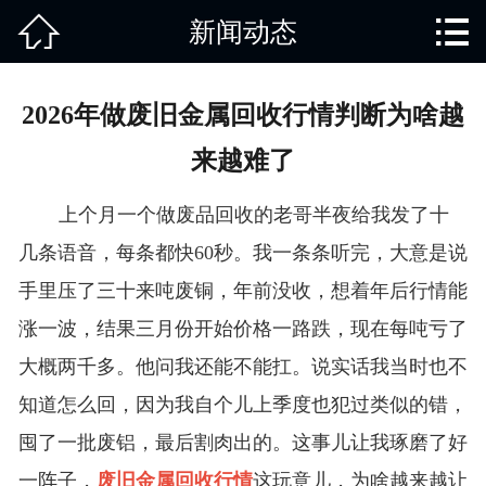


新闻动态
网站首页

关于我们
2026年做废旧金属回收行情判断为啥越
产品中心
来越难了
废旧知识
上个月一个做废品回收的老哥半夜给我发了十
回收范围
几条语音，每条都快60秒。我一条条听完，大意是说
手里压了三十来吨废铜，年前没收，想着年后行情能
服务项目
涨一波，结果三月份开始价格一路跌，现在每吨亏了
新闻动态
大概两千多。他问我还能不能扛。说实话我当时也不
知道怎么回，因为我自个儿上季度也犯过类似的错，
免责说明
囤了一批废铝，最后割肉出的。这事儿让我琢磨了好
一阵子，
废旧金属回收行情
这玩意儿，为啥越来越让