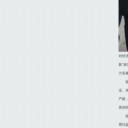
对经
新”
力实施
业、
产能
质供
用日