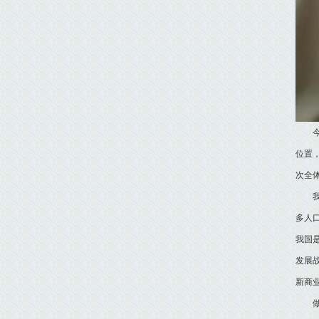
位置
次全
多人
我国
发展
新商