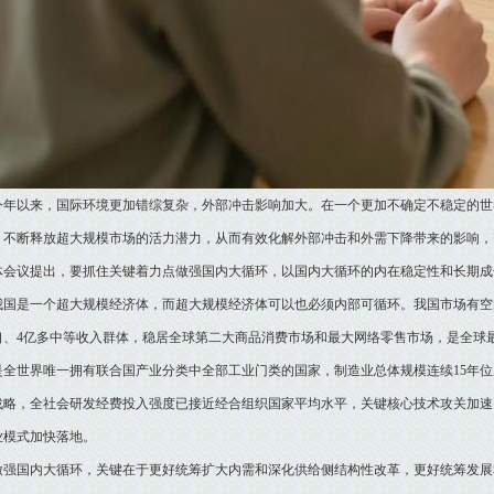
今年以来，国际环境更加错综复杂，外部冲击影响加大。在一个更加不确定不稳定的世
，不断释放超大规模市场的活力潜力，从而有效化解外部冲击和外需下降带来的影响，
体会议提出，要抓住关键着力点做强国内大循环，以国内大循环的内在稳定性和长期成
我国是一个超大规模经济体，而超大规模经济体可以也必须内部可循环。我国市场有空
口、4亿多中等收入群体，稳居全球第二大商品消费市场和最大网络零售市场，是全球
是全世界唯一拥有联合国产业分类中全部工业门类的国家，制造业总体规模连续15年
战略，全社会研发经费投入强度已接近经合组织国家平均水平，关键核心技术攻关加速突
业模式加快落地。
做强国内大循环，关键在于更好统筹扩大内需和深化供给侧结构性改革，更好统筹发展