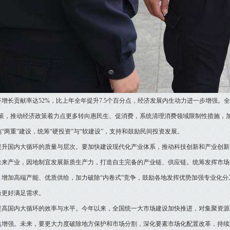
济增长贡献率达52%，比上年全年提升7.5个百分点，经济发展内生动力进一步增强。
政策，推动经济政策着力点更多转向惠民生、促消费，系统清理消费领域限制性措施，
“两重”建设，统筹“硬投资”与“软建设”，支持和鼓励民间投资发展。
提升国内大循环的质量与层次。要加快建设现代化产业体系，推动科技创新和产业创新
未来产业，因地制宜发展新质生产力，打造自主完备的产业链、供应链。统筹发挥市场“
，增加高端产能、优质供给，加力破除“内卷式”竞争，鼓励各地发挥优势加强专业化
给更好满足需求。
提高国内大循环的效率与水平。今年以来，全国统一大市场建设加快推进，对集聚资源
益增强。未来，要更大力度破除地方保护和市场分割，深化要素市场化配置改革，持续