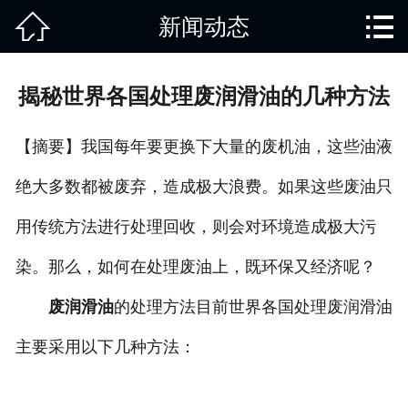


新闻动态
网站首页

关于我们
揭秘世界各国处理废润滑油的几种方法
产品中心
【摘要】我国每年要更换下大量的废机油，这些油液
废旧知识
绝大多数都被废弃，造成极大浪费。如果这些废油只
回收范围
用传统方法进行处理回收，则会对环境造成极大污
服务项目
染。那么，如何在处理废油上，既环保又经济呢？
新闻动态
废润滑油
的处理方法目前世界各国处理废润滑油
主要采用以下几种方法：
免责说明