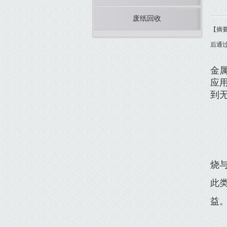
废纸回收
【摘
后通
金
应
到
烧
此
益