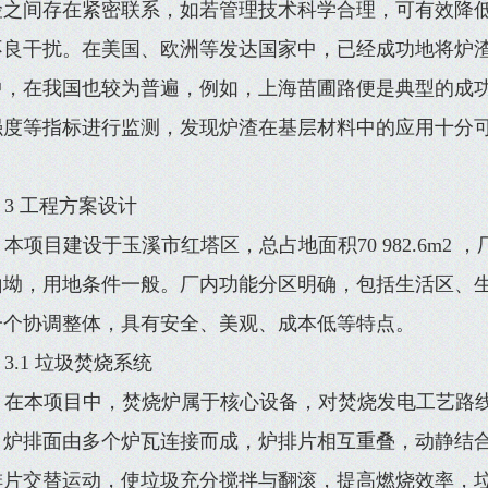
险之间存在紧密联系，如若管理技术科学合理，可有效降
不良干扰。在美国、欧洲等发达国家中，已经成功地将炉
中，在我国也较为普遍，例如，上海苗圃路便是典型的成
强度等指标进行监测，发现炉渣在基层材料中的应用十分
。
3 工程方案设计
本项目建设于玉溪市红塔区，总占地面积70 982.6m2
山坳，用地条件一般。厂内功能分区明确，包括生活区、
一个协调整体，具有安全、美观、成本低等特点。
3.1 垃圾焚烧系统
在本项目中，焚烧炉属于核心设备，对焚烧发电工艺路
，炉排面由多个炉瓦连接而成，炉排片相互重叠，动静结
排片交替运动，使垃圾充分搅拌与翻滚，提高燃烧效率，