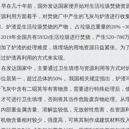
早在几十年前，国外发达国家便开始对生活垃圾焚烧资
资源利用方面着手，对焚烧厂中产生的飞灰与炉渣进行收
。炉渣是生活垃圾焚烧的产物， 占垃圾总重量的20% ~30
2019年全国共有5932t生活垃圾进行焚烧，产生520~78
增加了炉渣的处理难度，填埋场的用地资源日益紧张。为
通过炉渣再利用的方式来实现。
在发达国家中，主要通过卫生填埋与资源利用等方式对
率位居第一，超过总体的50% 。我国相关规定指出，炉
于飞灰中含有二噁英等有害物质，需要进行特殊处理后，
，才可进行卫生填埋，否则将其当作危险废弃物处理。从
，内部重金属含量、溶解盐较低，无放射性危害，在资源
有机物含量相对较少，强度高，可将其制作成建筑材料投