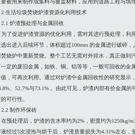
主要被用来制作成集料与覆盖材料，应用到道路工程与填
2 生活垃圾焚烧炉渣资源化利用技术
2.1 炉渣预处理与金属回收
为了促进炉渣资源的优化利用，需对其进行预处理，利用筛
粒选出进入后续环节，体积超过100mm 的金属进行破碎
回焚烧炉中重新焚烧。整个工艺无需对外排水，真正做到
有一定的废旧金属，如铁、铜、铝等等，一般可回收的金属含
价值，可再次利用。通过对炉渣中金属回收性的研究显示
4.8%、52.7%与73.1% 。由此可见，炉渣内部有价
定的可行性。
2.2 制作环保砖
在预处理后，炉渣的含水率约为2%，密度约为1250kg/
溶液经过5次浸泡与烘干后，炉渣质量损失为4.31%左右