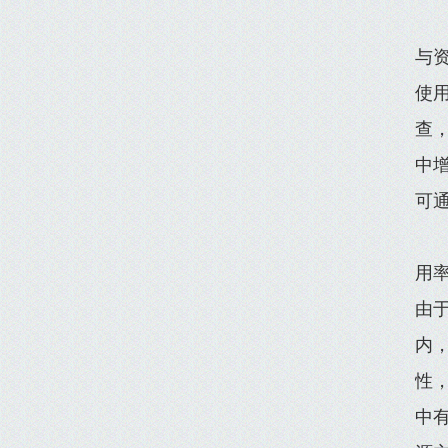
与
使用
查，
中
可
用
由
内
性
中