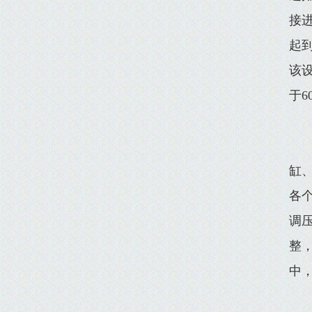
接
起
该设
于6
缸
各
调
整
中