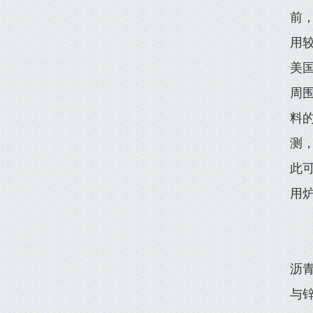
前
用
美
周
料的
测，
此
用
沥
与