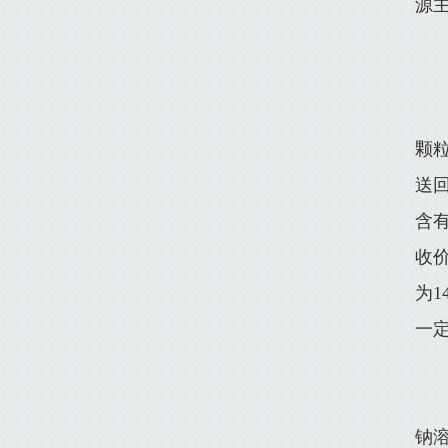
源
颗
送
含
收
为1
一
钠