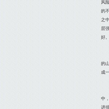
风
的
之
层
好
的
成
中
进