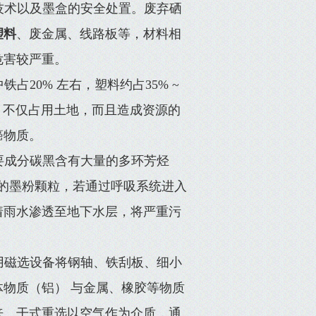
技术以及墨盒的安全处置。废弃硒
塑料
、废金属、线路板等，材料相
危害较严重。
20% 左右，塑料约占35% ~
埋，不仅占用土地，而且造成资源的
癌物质。
要成分碳黑含有大量的多环芳烃
范围的墨粉颗粒，若通过呼吸系统进入
着雨水渗透至地下水层，将严重污
用磁选设备将钢轴、铁刮板、细小
物质（铝） 与金属、橡胶等物质
来。干式重选以空气作为介质，通