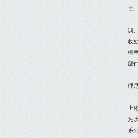
台、
调
收
概
部
理
上
热
系