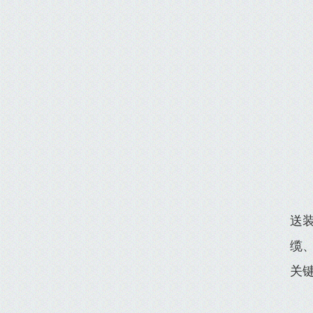
送
缆
关