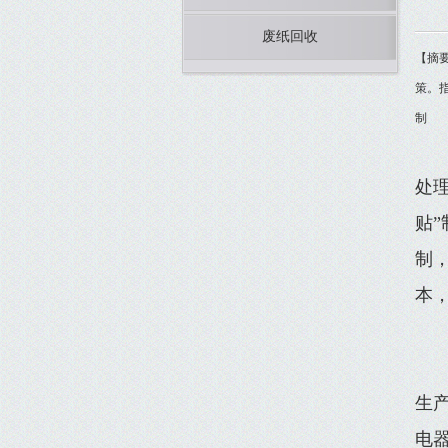
废纸回收
【摘
策。
制
处
贴
制
本
生
电器