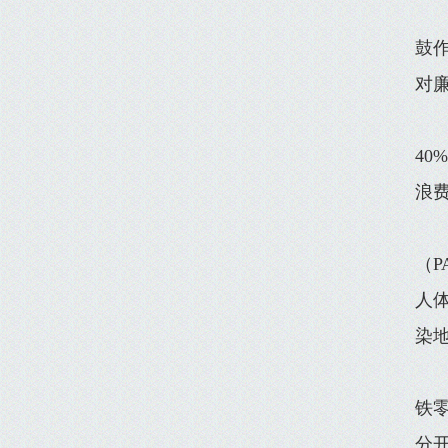
鼓
对
4
浪
（P
人
染
铁
分