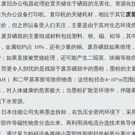
废旧办公电器处理处置关键在于硒鼓的无害化、资源化
作为办公设备打印机、复印机的关键耗材，相比于其它
废
廉价，但之所以备受人们关注，主要是由于其对生态环境
废弃硒鼓的主要组成材料包括塑料、铁、磁、铝等，其中铁占
0%，金属铝约占 10%，还有少量的铜。废弃硒鼓如果填
费；如果直接被焚烧处理，还可能产生二噁英、呋喃等致
而更令人担忧的是残留于废弃硒鼓中的墨粉，墨粉的主
AH ）和二甲基苯胺等致癌物质；这些粒径在4~10“m
体，对人体健康的危害极大；当墨粉扩散至环境中，伴随
地下水资源。
日本佳能公司先将墨盒拆卸，在负压全密闭环境下，采
零部件等磁性物质分选出来。再利用涡电流分选技术将导体
开。通过风力粉碎设备将细小零部件和密封件标签分离出