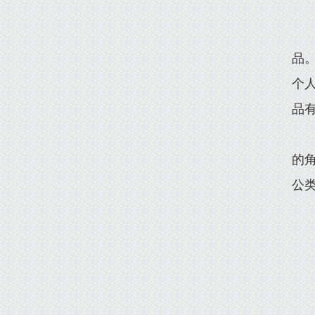
品
个
品
的
公