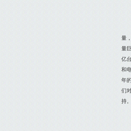
量
量
亿台
和电
年
们
持